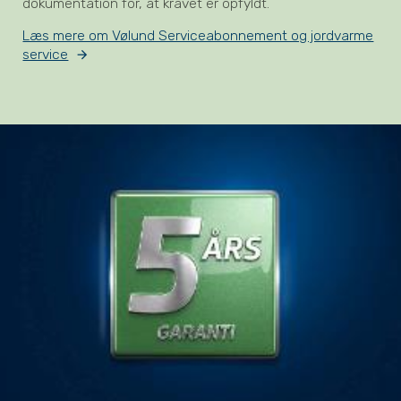
dokumentation for, at kravet er opfyldt.
Læs mere om Vølund Serviceabonnement og jordvarme
service