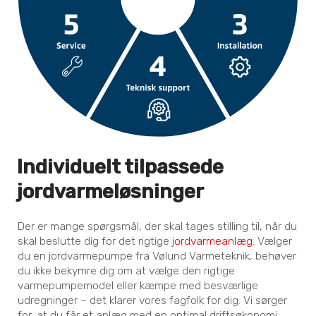
Individuelt tilpassede
jordvarmeløsninger
Der er mange spørgsmål, der skal tages stilling til, når du
skal beslutte dig for det rigtige
jordvarmeanlæg
. Vælger
du en jordvarmepumpe fra Vølund Varmeteknik, behøver
du ikke bekymre dig om at vælge den rigtige
varmepumpemodel eller kæmpe med besværlige
udregninger – det klarer vores fagfolk for dig. Vi sørger
for, at du får et anlæg med en optimal driftsøkonomi,