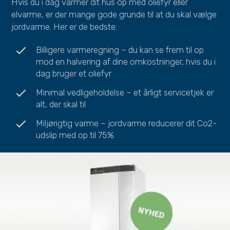
Hvis du i dag varmer dit hus op med oliefyr eller
elvarme, er der mange gode grunde til at du skal vælge
jordvarme. Her er de bedste:
check
Billigere varmeregning – du kan se frem til op
mod en halvering af dine omkostninger, hvis du i
dag bruger et oliefyr
check
Minimal vedligeholdelse – et årligt servicetjek er
alt, der skal til
check
Miljørigtig varme – jordvarme reducerer dit Co2-
udslip med op til 75%