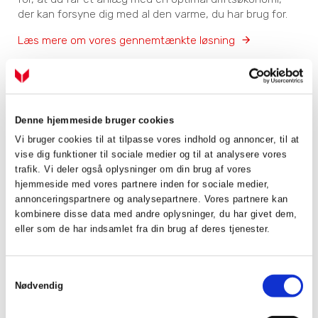
der kan forsyne dig med al den varme, du har brug for.
Læs mere om vores gennemtænkte løsning
Denne hjemmeside bruger cookies
Vi bruger cookies til at tilpasse vores indhold og annoncer, til at
vise dig funktioner til sociale medier og til at analysere vores
trafik. Vi deler også oplysninger om din brug af vores
hjemmeside med vores partnere inden for sociale medier,
annonceringspartnere og analysepartnere. Vores partnere kan
kombinere disse data med andre oplysninger, du har givet dem,
eller som de har indsamlet fra din brug af deres tjenester.
Er du i tvivl om, hvilken type
varmepumpe du skal vælge?
Samtykkevalg
Nødvendig
Der findes flere typer varmepumper på markedet.
Jordvarmepumpen er blot én af dem. Luft-til-vand