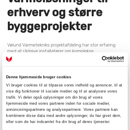
erhverv og større
byggeprojekter
Vølund Varmetekniks projektafdeling har stor erfaring
med at rådgive installatører om komplekse
varmeløsninger. Med over 40 års erfaring har vi den
fornødne erfaring og ekspertise til at hjælpe dig gennem
hele processen – fra produktspecifikke beregninger og
dimensionering til tilskudsordninger og
Denne hjemmeside bruger cookies
miljøgodkendelser.
Vi bruger cookies til at tilpasse vores indhold og annoncer, til at
vise dig funktioner til sociale medier og til at analysere vores
Kort sagt: Vi er her for at gøre processen overskuelig for
trafik. Vi deler også oplysninger om din brug af vores
dig som installatør, så du kan levere den optimale
hjemmeside med vores partnere inden for sociale medier,
løsning til dine kunder.
annonceringspartnere og analysepartnere. Vores partnere kan
Kom godt igennem større projekter
kombinere disse data med andre oplysninger, du har givet dem,
eller som de har indsamlet fra din brug af deres tjenester.