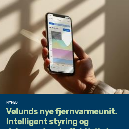
NYHED
Vølunds nye fjernvarmeunit.
Intelligent styring og