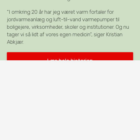
“I omkring 20 år har jeg været varm fortaler for
jordvarmeanlæg og luft-til-vand varmepumper til
boligejere, virksomheder, skoler og institutioner. Og nu
tager vi så lidt af vores egen medicin”, siger Kristian
Abkjær.
Læs hele historien
keyboard_arrow_up