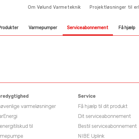
Om Vølund Varmeteknik
Projektløsninger til e
Produkter
Varmepumper
Serviceabonnement
Få hjælp
redygtighed
Service
jøvenlige varmeløsninger
Få hjælp til dit produkt
arEnergi
Dit serviceabonnement
energitilskud til
Bestil serviceabonnement
rmepumpe
NIBE Uplink