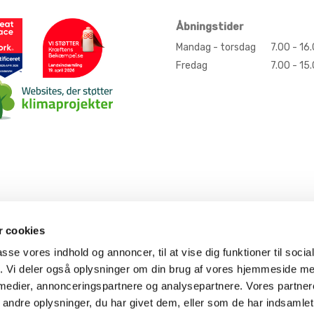
Åbningstider
Mandag - torsdag
7.00 - 16
Fredag
7.00 - 15
 cookies
passe vores indhold og annoncer, til at vise dig funktioner til soci
fik. Vi deler også oplysninger om din brug af vores hjemmeside m
 medier, annonceringspartnere og analysepartnere. Vores partne
Kontakt erhverv
Kontakt private
one
phone
ndre oplysninger, du har givet dem, eller som de har indsamlet 