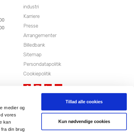
industri
Karriere
.00
Presse
.00
Arrangementer
Billedbank
Sitemap
Persondatapolitik
Cookiepolitik
Tillad alle cookies
ale medier og
ed vores
Kun nødvendige cookies
re kan
MEMBER OF THE NIBE GROUP
fra din brug