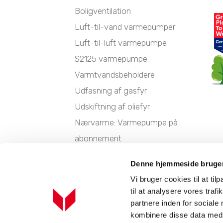
Boligventilation
Luft-til-vand varmepumper
Luft-til-luft varmepumpe
S2125 varmepumpe
Varmtvandsbeholdere
Udfasning af gasfyr
Udskiftning af oliefyr
Nærvarme: Varmepumpe på
abonnement
Fjernvarme vs. varmepumpe
Denne hjemmeside bruger
Fjernevarmeunits
Vi bruger cookies til at til
til at analysere vores tra
partnere inden for sociale
Industrivej Nord 7B, 7400 Herning
location_on
ph
kombinere disse data med a