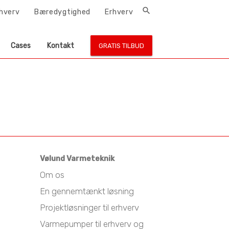
search
rhverv
Bæredygtighed
Erhverv
Cases
Kontakt
GRATIS TILBUD
Vølund Varmeteknik
Om os
En gennemtænkt løsning
Projektløsninger til erhverv
Varmepumper til erhverv og