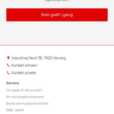
Kom godt i gang
Industrivej Nord 7B, 7400 Herning
location_on
Kontakt erhverv
phone
Kontakt private
phone
Service
Få hjælp til dit produkt
Dit serviceabonnement
Bestil serviceabonnement
NIBE Uplink