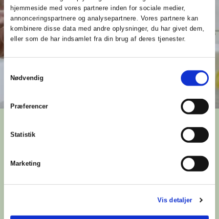
hjemmeside med vores partnere inden for sociale medier,
annonceringspartnere og analysepartnere. Vores partnere kan
kombinere disse data med andre oplysninger, du har givet dem,
eller som de har indsamlet fra din brug af deres tjenester.
Samtykkevalg
Nødvendig
Præferencer
Højere varmtvandskapacitet
Statistik
end sine forgængere
Marketing
Når du skal investere i et jordvarmeanlæg, er det vigtigt
at kigge på kapaciteten. Hvor meget varmt vand kan
pumpen levere? S1256 kan levere 275 liter varmt vand,
Vis detaljer
og dermed ligger jordvarmepumpen i den højeste
effektivitetsklasse for produktniveau A+.