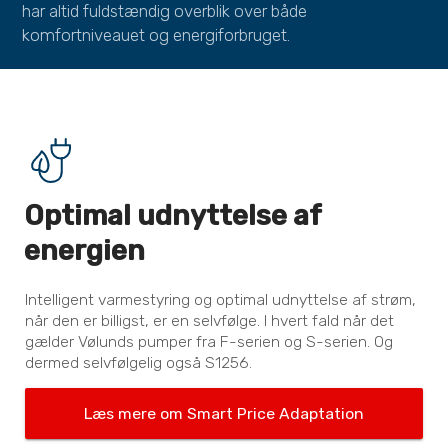
har altid fuldstændig overblik over både
komfortniveauet og energiforbruget.
Optimal udnyttelse af
energien
Intelligent varmestyring og optimal udnyttelse af strøm,
når den er billigst, er en selvfølge. I hvert fald når det
gælder Vølunds pumper fra F-serien og S-serien. Og
dermed selvfølgelig også S1256.
Læs mere om Smart Price Adaptation