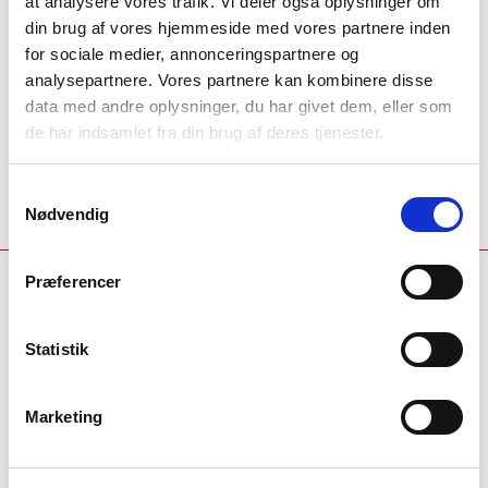
at analysere vores trafik. Vi deler også oplysninger om
din brug af vores hjemmeside med vores partnere inden
for sociale medier, annonceringspartnere og
analysepartnere. Vores partnere kan kombinere disse
Send
data med andre oplysninger, du har givet dem, eller som
de har indsamlet fra din brug af deres tjenester.
Vi behandler dine personoplysninger for at kunne kontakte
dig.
Læs mere om vores persondatapolitik her
.
Samtykkevalg
Nødvendig
Præferencer
Industrivej Nord 7B, 7400 Herning
location_on
Kontakt erhverv
phone
Statistik
Kontakt private
phone
Service
Marketing
Få hjælp til dit produkt
Dit serviceabonnement