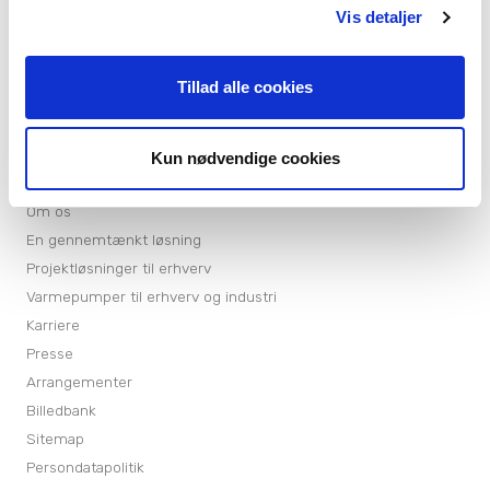
Bestil serviceabonnement
Vis detaljer
NIBE Uplink
Åbningstider
Tillad alle cookies
Mandag - torsdag
7.00 - 16.00
Fredag
7.00 - 15.00
Kun nødvendige cookies
Vølund Varmeteknik
Om os
En gennemtænkt løsning
Projektløsninger til erhverv
Varmepumper til erhverv og industri
Karriere
Presse
Arrangementer
Billedbank
Sitemap
Persondatapolitik