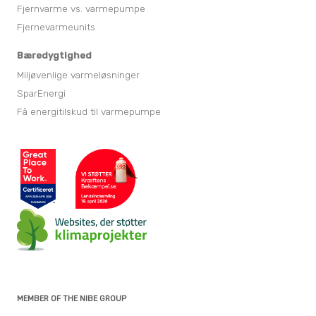
Fjernvarme vs. varmepumpe
Fjernevarmeunits
Bæredygtighed
Miljøvenlige varmeløsninger
SparEnergi
Få energitilskud til varmepumpe
MEMBER OF THE NIBE GROUP