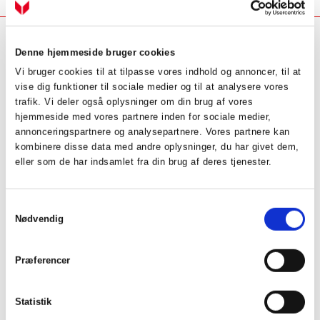
Denne hjemmeside bruger cookies
Industrivej Nord 7B, 7400 Herning
location_on
Vi bruger cookies til at tilpasse vores indhold og annoncer, til at
Kontakt erhverv
phone
vise dig funktioner til sociale medier og til at analysere vores
Kontakt private
phone
trafik. Vi deler også oplysninger om din brug af vores
hjemmeside med vores partnere inden for sociale medier,
Service
annonceringspartnere og analysepartnere. Vores partnere kan
Få hjælp til dit produkt
kombinere disse data med andre oplysninger, du har givet dem,
Dit serviceabonnement
eller som de har indsamlet fra din brug af deres tjenester.
Bestil serviceabonnement
NIBE Uplink
Samtykkevalg
Nødvendig
Åbningstider
Mandag - torsdag
7.00 - 16.00
Præferencer
Fredag
7.00 - 15.00
Vølund Varmeteknik
Statistik
Om os