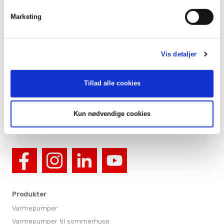
En gennemtænkt løsning
Marketing
Projektløsninger til erhverv
Varmepumper til erhverv og industri
Karriere
Vis detaljer
Presse
Arrangementer
Tillad alle cookies
Billedbank
Sitemap
Persondatapolitik
Kun nødvendige cookies
Cookiepolitik
Produkter
Varmepumper
Varmepumper til sommerhuse