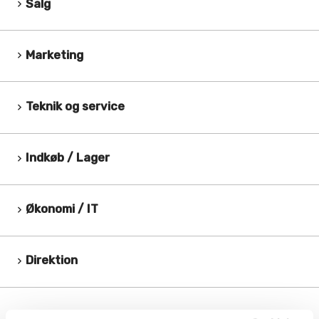
Salg
keyboard_arrow_right
Marketing
keyboard_arrow_right
Teknik og service
keyboard_arrow_right
Indkøb / Lager
keyboard_arrow_right
Økonomi / IT
keyboard_arrow_right
Direktion
keyboard_arrow_right