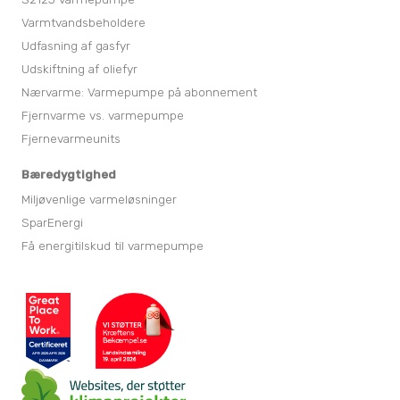
Varmtvandsbeholdere
Udfasning af gasfyr
Udskiftning af oliefyr
Nærvarme: Varmepumpe på abonnement
Fjernvarme vs. varmepumpe
Fjernevarmeunits
Bæredygtighed
Miljøvenlige varmeløsninger
SparEnergi
Få energitilskud til varmepumpe