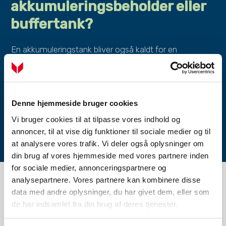
akkumuleringsbeholder eller
buffertank?
En akkumuleringstank bliver også kaldt for en
buffertank. Eller endda akkumuleringsbeholder. Der er
ikke tale om to forskellige produkter – men blot
forskellige ord for samme produkt. Er du på udkig efter
en buffertank, er du derfor landet det rigtige sted. Vores
Denne hjemmeside bruger cookies
buffertanke er udviklet specielt til anvendelse sammen
Vi bruger cookies til at tilpasse vores indhold og
med varmepumper, pillefyr og fastbrændselskedler.
annoncer, til at vise dig funktioner til sociale medier og til
at analysere vores trafik. Vi deler også oplysninger om
Se vores udvalg af buffertanke
din brug af vores hjemmeside med vores partnere inden
for sociale medier, annonceringspartnere og
analysepartnere. Vores partnere kan kombinere disse
data med andre oplysninger, du har givet dem, eller som
de har indsamlet fra din brug af deres tjenester.