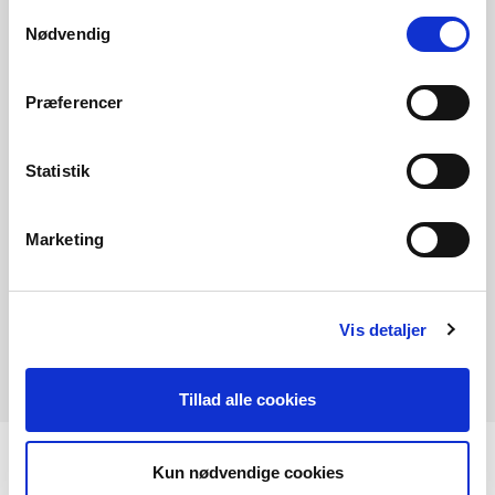
Samtykkevalg
Nødvendig
Præferencer
Der er garanti på dit produkt
Med en akkumuleringstank fra Vølund Varmeteknik er du
Statistik
sikret et kvalitetsprodukt og en gennemgående
vejledning i hele processen.
Marketing
Vi yder 5 års reklamationsret mod gennemtæring. Som
kunde hos os er du derfor sikret tryghed og sikkerhed
fra start til slut.
Vis detaljer
Tillad alle cookies
Kun nødvendige cookies
Udvalgte akkumulerings­