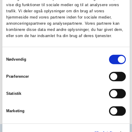
vise dig funktioner til sociale medier og til at analysere vores
trafik. Vi deler også oplysninger om din brug af vores
hjemmeside med vores partnere inden for sociale medier,
annonceringspartnere og analysepartnere. Vores partnere kan
29. august 2026
kombinere disse data med andre oplysninger, du har givet dem,
10.00-16.00
eller som de har indsamlet fra din brug af deres tjenester.
Energidag hos
Samtykkevalg
Nødvendig
Kaj Rasmussen VVS, Fjerritslev
Præferencer
www.kajrasmussen.dk
Statistik
Marketing