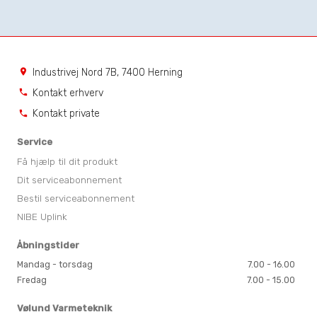
Industrivej Nord 7B, 7400 Herning
location_on
Kontakt erhverv
phone
Kontakt private
phone
Service
Få hjælp til dit produkt
Dit serviceabonnement
Bestil serviceabonnement
NIBE Uplink
Åbningstider
Mandag - torsdag
7.00 - 16.00
Fredag
7.00 - 15.00
Vølund Varmeteknik