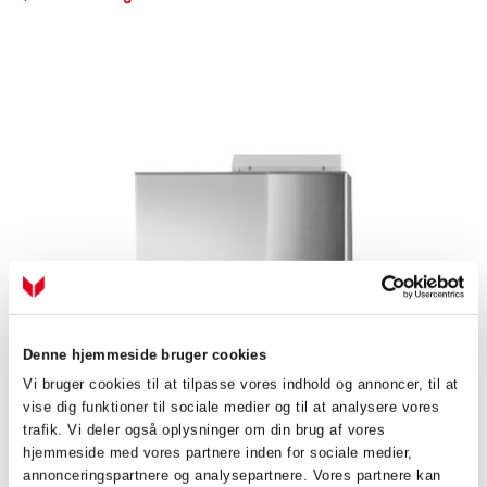
Denne hjemmeside bruger cookies
E
Vi bruger cookies til at tilpasse vores indhold og annoncer, til at
FLM - Ventilation med varmegenvinding
vise dig funktioner til sociale medier og til at analysere vores
trafik. Vi deler også oplysninger om din brug af vores
FLM er et ventilationsmodul, der er specielt udviklet til at
hjemmeside med vores partnere inden for sociale medier,
kombinere genindvinding af mekanisk ventileret luft med en
annonceringspartnere og analysepartnere. Vores partnere kan
energikollektor i jorden.