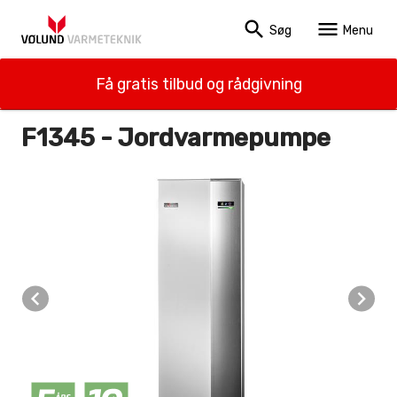
search
menu
Søg
Menu
Få gratis tilbud og rådgivning
F1345 - Jordvarmepumpe
navigate_before
navigate_next