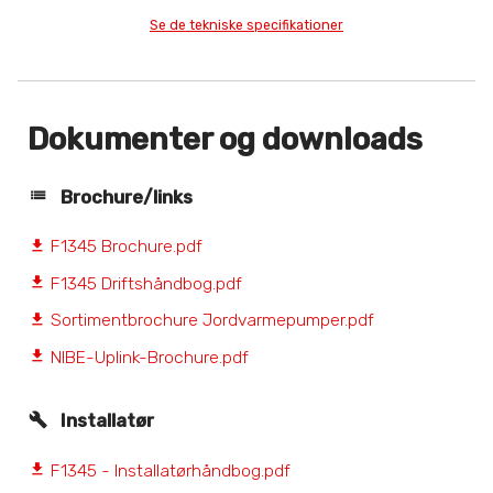
Se de tekniske specifikationer
Dokumenter og downloads
Brochure/links
F1345 Brochure.pdf
file_download
F1345 Driftshåndbog.pdf
file_download
Sortimentbrochure Jordvarmepumper.pdf
file_download
NIBE-Uplink-Brochure.pdf
file_download
Installatør
F1345 - Installatørhåndbog.pdf
file_download