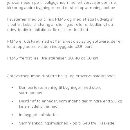
jordvarmepumpe til boligejendomme, erhvervsejendomme,
kirker og andre bygninger med et stort opvarmningsbehov.
I systemer med op til ni x F1345 og med et stort udvalg af
tilbehør, f.eks. til styring af olie-, gas- eller el-kedler, vil du
udnytte din installations-fleksibilitet fuldt ud.
F1345 er udstyret med et flerfarvet display og software, der er
let at opgradere via den indbyggede USB-port.
F1345 fremstilles i tre størrelser: 30, 40 og 60 kW.
Jordvarmepumpe til større bolig- og erhvervsinstallationer.
Den perfekte løsning til bygninger med store
varmebehov.
Består af to enheder, som indeholder mindre end 2,5 kg
kølemiddel pr. enhed.
Indbygget softstarter.
Sammenkoblingsmulighed - op til 540 kW i kaskade.