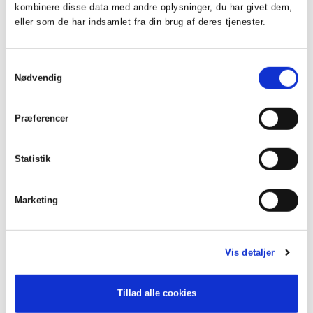
kombinere disse data med andre oplysninger, du har givet dem,
Hæver den indkommende brinetemperatur, hvilket
eller som de har indsamlet fra din brug af deres tjenester.
forøger varmepumpens effekfaktor.
Giver en komplet løsning for ventilationsluft og jordvarme.
Samtykkevalg
FLM kan sammenkobles med jordvarmepumper uafhængigt
Nødvendig
af effektstørrelsen.
Energien i udsugningsluften akkumuleres i jorden.
Præferencer
Let installation.
Automatisk afrimning.
Statistik
Høj ventilatorkapacitet og lavt lydniveau ved hjælp af den
energieffektive jævnstrømsventilator.
Marketing
Mere info og downloads
Vis detaljer
Tillad alle cookies