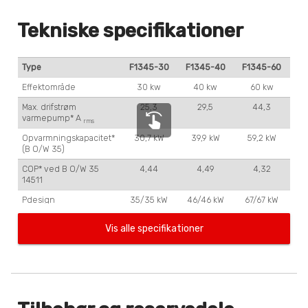
Tekniske specifikationer
Type
F1345-30
F1345-40
F1345-60
Effektområde
30 kw
40 kw
60 kw
Max. drifstrøm
25,3
29,5
44,3
swipe_left
varmepump* A
rms
Opvarmningskapacitet*
30,7 kW
39,9 kW
59,2 kW
(B O/W 35)
COP* ved B O/W 35
4,44
4,49
4,32
14511
Pdesign
35/35 kW
46/46 kW
67/67 kW
o
SCOP ** 55/35
C
3,6/4,7
3,8/4,8
3,7/4,6
Vis alle specifikationer
Energiklasse -
A++/A++
A++/A++
A++/A++
o
produktlabel 55/35
C
Energiklasse -
A++/A+++
A++/A+++
A++/A+++
pakkelabel 55/35 oC