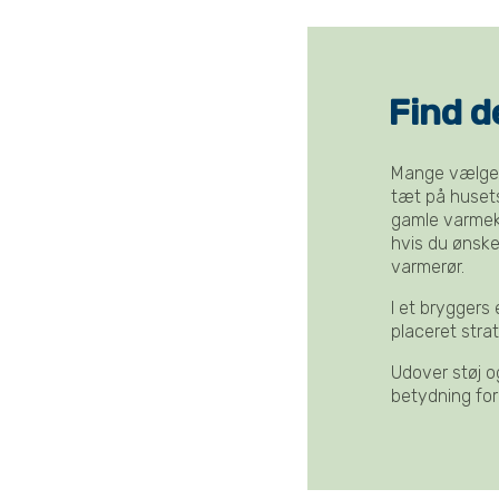
Find d
Mange vælger 
tæt på husets
gamle varmeki
hvis du ønske
varmerør.
I et bryggers
placeret strat
Udover støj o
betydning for