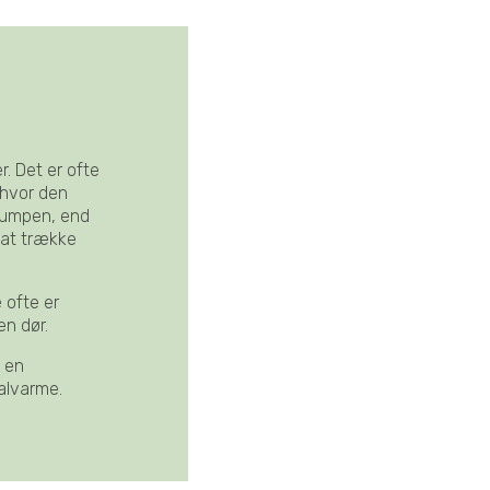
. Det er ofte
 hvor den
epumpen, end
 at trække
 ofte er
 en dør.
e en
alvarme.