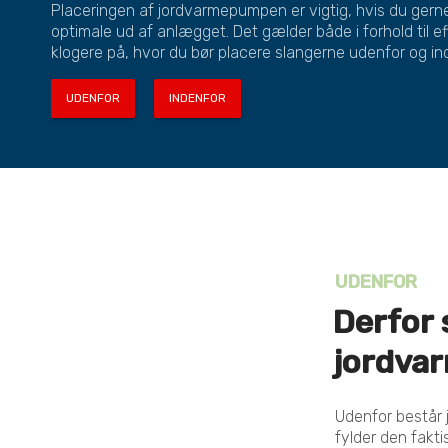
Placeringen af jordvarmepumpen er vigtig, hvis du gerne
optimale ud af anlægget. Det gælder både i forhold til eff
klogere på, hvor du bør placere slangerne udenfor og in
UDENFOR
INDENFOR
UDENFOR
Derfor 
jordva
Udenfor består 
fylder den fakti