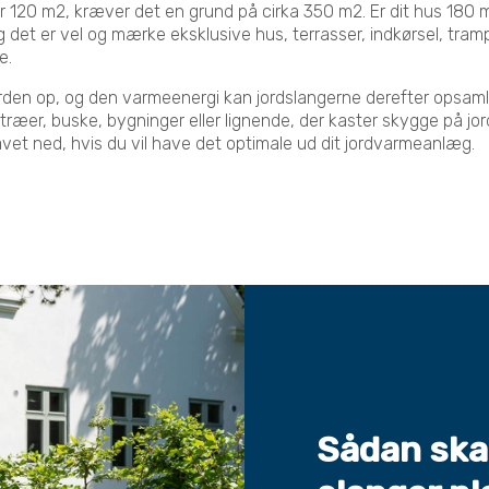
 er 120 m2, kræver det en grund på cirka 350 m2. Er dit hus 180
 det er vel og mærke eksklusive hus, terrasser, indkørsel, tramp
re.
rden op, og den varmeenergi kan jordslangerne derefter opsamle
træer, buske, bygninger eller lignende, der kaster skygge på jo
avet ned, hvis du vil have det optimale ud dit jordvarmeanlæg.
Sådan ska