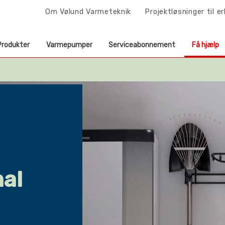
Om Vølund Varmeteknik
Projektløsninger til e
Produkter
Varmepumper
Serviceabonnement
Få hjælp
mal