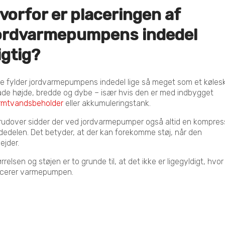
vorfor er placeringen af
ordvarmepumpens indedel
igtig?
te fylder jordvarmepumpens indedel lige så meget som et køles
åde højde, bredde og dybe – især hvis den er med indbygget
rmtvandsbeholder
eller akkumuleringstank.
rudover sidder der ved jordvarmepumper også altid en kompres
ndedelen. Det betyder, at der kan forekomme støj, når den
bejder.
rrelsen og støjen er to grunde til, at det ikke er ligegyldigt, hvor
acerer varmepumpen.