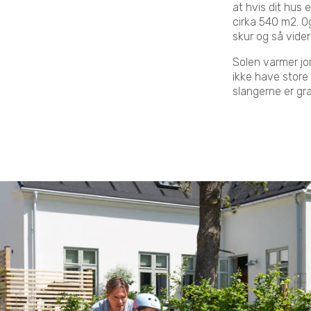
at hvis dit hus
cirka 540 m2. Og
skur og så vide
Solen varmer jo
ikke have store 
slangerne er gr