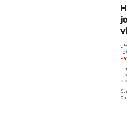
H
j
v
Of
i b
va
De
i i
ar
Stø
pl