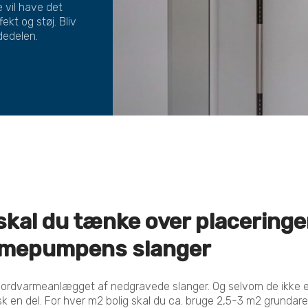
 vil have det
ekt og støj. Bliv
dedelen.
skal du tænke over placeringe
rmepumpens slanger
jordvarmeanlægget af nedgravede slanger. Og selvom de ikke er
sk en del. For hver m2 bolig skal du ca. bruge 2,5-3 m2 grundareal