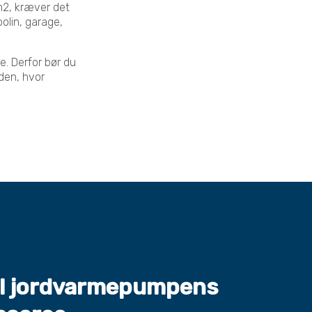
 m2, kræver det
olin, garage,
. Derfor bør du
rden, hvor
l jordvarmepumpens