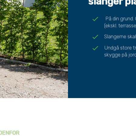
slanger p
check
På din grund. 
(ekskl. terrass
check
Slangerne skal
check
Undgå store tr
skygge på jord
DENFOR