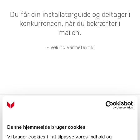
Du får din installatørguide og deltager i
konkurrencen, når du bekræfter i
mailen.
- Vølund Varmeteknik
Industrivej Nord 7B, 7400 Herning
location_on
Kontakt erhverv
phone
Denne hjemmeside bruger cookies
Kontakt private
phone
Vi bruger cookies til at tilpasse vores indhold og