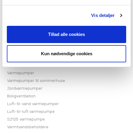
Sitemap
Persondatapolitik
Vis detaljer
Cookiepolitik
Tillad alle cookies
Kun nødvendige cookies
Produkter
Varmepumper
Varmepumper til sommerhuse
Jordvarmepumper
Boligventilation
Luft-til-vand varmepumper
Luft-til-luft varmepumpe
S2125 varmepumpe
Varmtvandsbeholdere