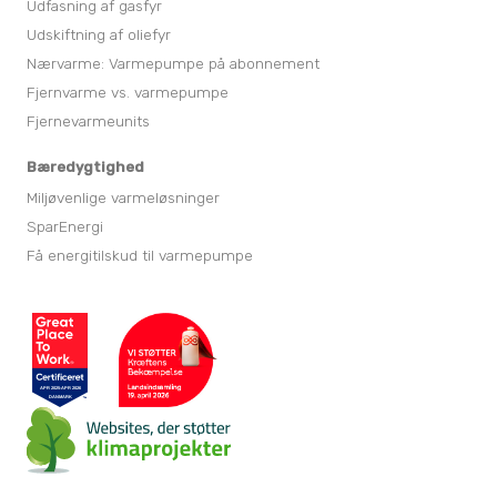
Udfasning af gasfyr
Udskiftning af oliefyr
Nærvarme: Varmepumpe på abonnement
Fjernvarme vs. varmepumpe
Fjernevarmeunits
Bæredygtighed
Miljøvenlige varmeløsninger
SparEnergi
Få energitilskud til varmepumpe