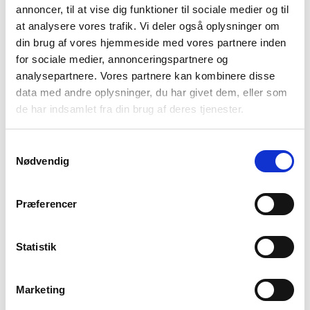
Service
annoncer, til at vise dig funktioner til sociale medier og til
Få hjælp til dit produkt
at analysere vores trafik. Vi deler også oplysninger om
Dit serviceabonnement
din brug af vores hjemmeside med vores partnere inden
Bestil serviceabonnement
for sociale medier, annonceringspartnere og
NIBE Uplink
analysepartnere. Vores partnere kan kombinere disse
data med andre oplysninger, du har givet dem, eller som
Åbningstider
de har indsamlet fra din brug af deres tjenester.
Mandag - torsdag
7.00 - 16.00
Fredag
7.00 - 15.00
Samtykkevalg
Nødvendig
Vølund Varmeteknik
Om os
En gennemtænkt løsning
Præferencer
Projektløsninger til erhverv
Varmepumper til erhverv og industri
Statistik
Karriere
Presse
Marketing
Arrangementer
Billedbank