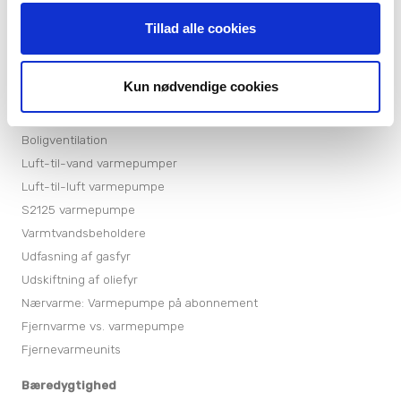
Tillad alle cookies
Produkter
Varmepumper
Kun nødvendige cookies
Varmepumper til sommerhuse
Jordvarmepumper
Boligventilation
Luft-til-vand varmepumper
Luft-til-luft varmepumpe
S2125 varmepumpe
Varmtvandsbeholdere
Udfasning af gasfyr
Udskiftning af oliefyr
Nærvarme: Varmepumpe på abonnement
Fjernvarme vs. varmepumpe
Fjernevarmeunits
Bæredygtighed