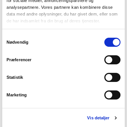
for sociale medier, annonceringspartnere og
Mandag - torsdag
7.00 - 16.00
analysepartnere. Vores partnere kan kombinere disse
Fredag
7.00 - 15.00
data med andre oplysninger, du har givet dem, eller som
Vølund Varmeteknik
de har indsamlet fra din brug af deres tjenester.
Om os
En gennemtænkt løsning
Samtykkevalg
Nødvendig
Projektløsninger til erhverv
Varmepumper til erhverv og industri
Karriere
Præferencer
Presse
Arrangementer
Statistik
Billedbank
Sitemap
Persondatapolitik
Marketing
Cookiepolitik
Vis detaljer