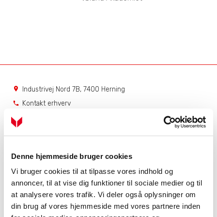
Industrivej Nord 7B, 7400 Herning
location_on
Kontakt erhverv
phone
Kontakt private
phone
Service
Få hjælp til dit produkt
Denne hjemmeside bruger cookies
Dit serviceabonnement
Vi bruger cookies til at tilpasse vores indhold og
Bestil serviceabonnement
annoncer, til at vise dig funktioner til sociale medier og til
NIBE Uplink
at analysere vores trafik. Vi deler også oplysninger om
din brug af vores hjemmeside med vores partnere inden
Åbningstider