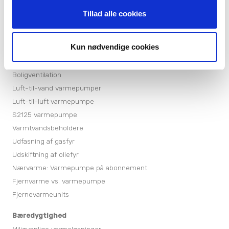
Tillad alle cookies
Produkter
Varmepumper
Kun nødvendige cookies
Varmepumper til sommerhuse
Jordvarmepumper
Boligventilation
Luft-til-vand varmepumper
Luft-til-luft varmepumpe
S2125 varmepumpe
Varmtvandsbeholdere
Udfasning af gasfyr
Udskiftning af oliefyr
Nærvarme: Varmepumpe på abonnement
Fjernvarme vs. varmepumpe
Fjernevarmeunits
Bæredygtighed