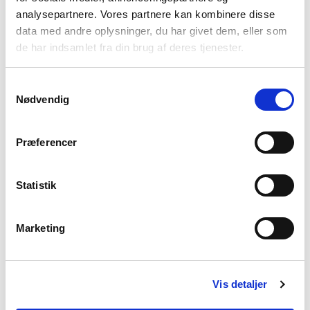
analysepartnere. Vores partnere kan kombinere disse
Fredag
7.00 - 15.00
data med andre oplysninger, du har givet dem, eller som
Vølund Varmeteknik
de har indsamlet fra din brug af deres tjenester.
Om os
En gennemtænkt løsning
Samtykkevalg
Projektløsninger til erhverv
Nødvendig
Varmepumper til erhverv og industri
Karriere
Præferencer
Presse
Arrangementer
Statistik
Billedbank
Sitemap
Persondatapolitik
Marketing
Cookiepolitik
Vis detaljer