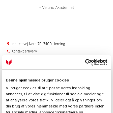
- Vølund Akademiet
Industrivej Nord 7B, 7400 Herning
location_on
Kontakt erhverv
phone
Kontakt private
phone
Service
Få hjælp til dit produkt
Denne hjemmeside bruger cookies
Dit serviceabonnement
Vi bruger cookies til at tilpasse vores indhold og
Bestil serviceabonnement
annoncer, til at vise dig funktioner til sociale medier og til
NIBE Uplink
at analysere vores trafik. Vi deler også oplysninger om
Åbningstider
din brug af vores hjemmeside med vores partnere inden
for sociale medier, annonceringspartnere og
Mandag - torsdag
7.00 - 16.00