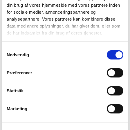
din brug af vores hjemmeside med vores partnere inden
NIBE Uplink
for sociale medier, annonceringspartnere og
Åbningstider
analysepartnere. Vores partnere kan kombinere disse
data med andre oplysninger, du har givet dem, eller som
Mandag - torsdag
7.00 - 16.00
Fredag
7.00 - 15.00
de har indsamlet fra din brug af deres tjenester.
Vølund Varmeteknik
Samtykkevalg
Om os
Nødvendig
En gennemtænkt løsning
Projektløsninger til erhverv
Præferencer
Varmepumper til erhverv og industri
Karriere
Presse
Statistik
Arrangementer
Billedbank
Marketing
Sitemap
Persondatapolitik
Cookiepolitik