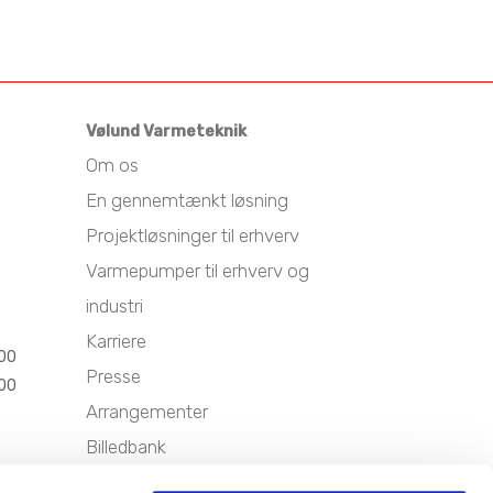
Vølund Varmeteknik
Om os
En gennemtænkt løsning
Projektløsninger til erhverv
Varmepumper til erhverv og
industri
Karriere
.00
Presse
.00
Arrangementer
Billedbank
Sitemap