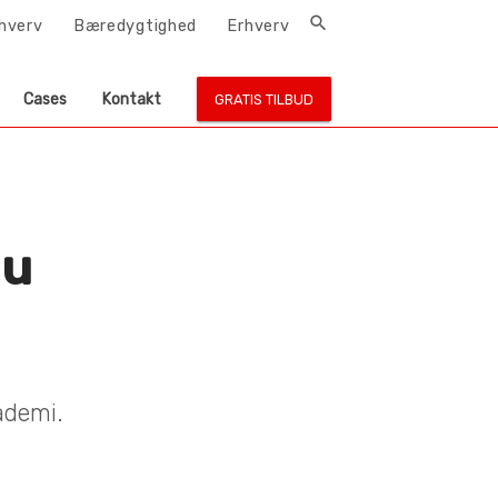
search
rhverv
Bæredygtighed
Erhverv
Cases
Kontakt
GRATIS TILBUD
nu
ademi.