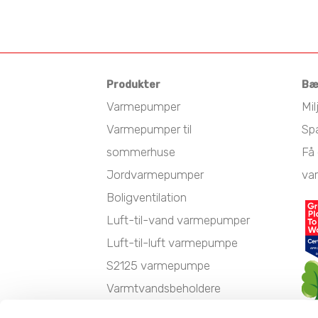
Produkter
Bæ
Varmepumper
Mil
Varmepumper til
Sp
sommerhuse
Få 
Jordvarmepumper
va
Boligventilation
Luft-til-vand varmepumper
Luft-til-luft varmepumpe
S2125 varmepumpe
Varmtvandsbeholdere
Udfasning af gasfyr