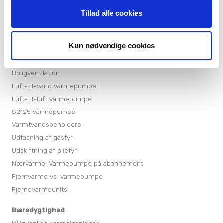
Tillad alle cookies
Produkter
Varmepumper
Kun nødvendige cookies
Varmepumper til sommerhuse
Jordvarmepumper
Boligventilation
Luft-til-vand varmepumper
Luft-til-luft varmepumpe
S2125 varmepumpe
Varmtvandsbeholdere
Udfasning af gasfyr
Udskiftning af oliefyr
Nærvarme: Varmepumpe på abonnement
Fjernvarme vs. varmepumpe
Fjernevarmeunits
Bæredygtighed