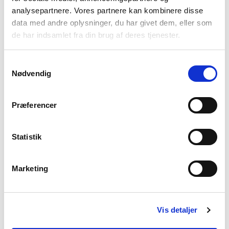
analysepartnere. Vores partnere kan kombinere disse
Fredag
7.00 - 15.00
data med andre oplysninger, du har givet dem, eller som
Vølund Varmeteknik
de har indsamlet fra din brug af deres tjenester.
Om os
En gennemtænkt løsning
Samtykkevalg
Projektløsninger til erhverv
Nødvendig
Varmepumper til erhverv og industri
Karriere
Præferencer
Presse
Arrangementer
Statistik
Billedbank
Sitemap
Persondatapolitik
Marketing
Cookiepolitik
Vis detaljer