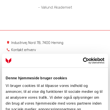
- Vølund Akademiet
Industrivej Nord 7B, 7400 Herning
location_on
Kontakt erhverv
phone
Kontakt private
phone
Service
Få hjælp til dit produkt
Denne hjemmeside bruger cookies
Dit serviceabonnement
Vi bruger cookies til at tilpasse vores indhold og
Bestil serviceabonnement
annoncer, til at vise dig funktioner til sociale medier og til
NIBE Uplink
at analysere vores trafik. Vi deler også oplysninger om
Åbningstider
din brug af vores hjemmeside med vores partnere inden
for sociale medier, annonceringspartnere og
Mandag - torsdag
7.00 - 16.00