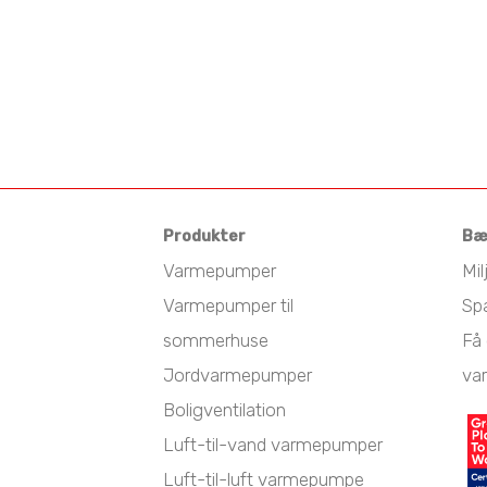
Produkter
Bæ
Varmepumper
Mil
Varmepumper til
Sp
sommerhuse
Få 
Jordvarmepumper
va
Boligventilation
Luft-til-vand varmepumper
Luft-til-luft varmepumpe