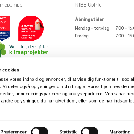
rmepumpe
NIBE Uplink
Åbningstider
Mandag - torsdag
7.00 - 16
Fredag
7.00 - 15
 cookies
passe vores indhold og annoncer, til at vise dig funktioner til soci
fik. Vi deler også oplysninger om din brug af vores hjemmeside m
 medier, annonceringspartnere og analysepartnere. Vores partne
ndre oplysninger, du har givet dem, eller som de har indsamlet 
Præferencer
Statistik
Marketing
Kontakt erhverv
Kontakt private
one
phone