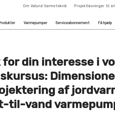
Om Vølund Varmeteknik
Projektløsninger til e
Produkter
Varmepumper
Serviceabonnement
Få hjælp
 for din interesse i v
iskursus: Dimensione
ojektering af jordva
ft-til-vand varmepum