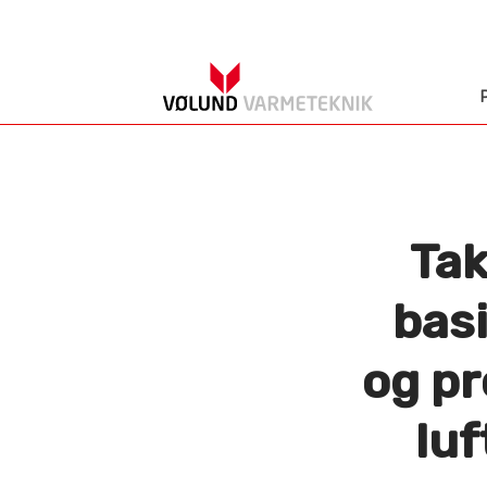
Tak
bas
og pr
lu