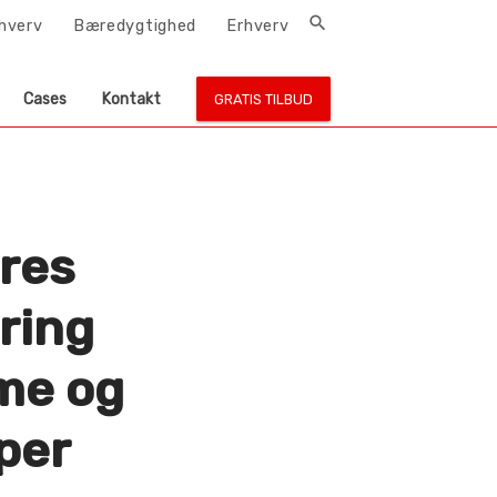
search
rhverv
Bæredygtighed
Erhverv
Cases
Kontakt
GRATIS TILBUD
ores
ring
rme og
per