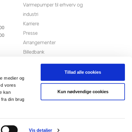
Varmepumper til erhverv og
industri
Karriere
.00
Presse
.00
Arrangementer
Billedbank
Sitemap
Persondatapolitik
Tillad alle cookies
ale medier og
Cookiepolitik
ed vores
Kun nødvendige cookies
re kan
fra din brug
Vis detaljer