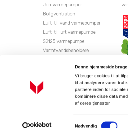
Jordvarmepumper
va
Boligventilation
Luft-til-vand varmepumper
Luft-til-luft varmepumpe
S2125 varmepumpe
Varmtvandsbeholdere
Udfasning af gasfyr
Denne hjemmeside bruger
Udskiftning af oliefyr
Vi bruger cookies til at til
Nærvarme: Varmepumpe på
til at analysere vores tra
abonnement
partnere inden for sociale
Fjernvarme vs. varmepumpe
kombinere disse data med a
af deres tjenester.
Fjernevarmeunits
Samtykkevalg
Nødvendig
Industrivej Nord 7B, 7400 Herning
location_on
ph