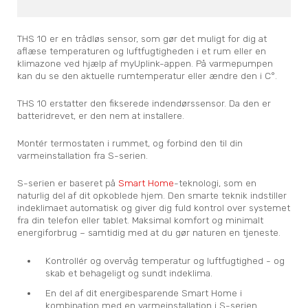
THS 10 er en trådløs sensor, som gør det muligt for dig at
aflæse temperaturen og luftfugtigheden i et rum eller en
klimazone ved hjælp af myUplink-appen. På varmepumpen
kan du se den aktuelle rumtemperatur eller ændre den i C°.
THS 10 erstatter den fikserede indendørssensor. Da den er
batteridrevet, er den nem at installere.
Montér termostaten i rummet, og forbind den til din
varmeinstallation fra S-serien.
S-serien er baseret på
Smart Home
-teknologi, som en
naturlig del af dit opkoblede hjem. Den smarte teknik indstiller
indeklimaet automatisk og giver dig fuld kontrol over systemet
fra din telefon eller tablet. Maksimal komfort og minimalt
energiforbrug – samtidig med at du gør naturen en tjeneste.
Kontrollér og overvåg temperatur og luftfugtighed - og
skab et behageligt og sundt indeklima.
En del af dit energibesparende Smart Home i
kombination med en varmeinstallation i S-serien.