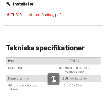
Installatør
THS10 Installatørhåndbog.pdf
file_download
Tekniske specifikationer
Type
THS 10
Tilslutning
Trådløs eller tilsluttet til
varmepumpe
swipe_left
Strømforsyning
2 stk. AA-batterier
Mål (bredde x højde x
51 x 86 x 26 mm
dybde)