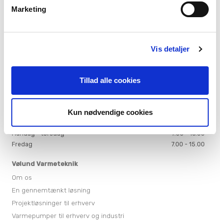
Marketing
Kontakt erhverv
phone
Kontakt private
phone
Service
Vis detaljer
Få hjælp til dit produkt
Dit serviceabonnement
Tillad alle cookies
Bestil serviceabonnement
NIBE Uplink
Kun nødvendige cookies
Åbningstider
Mandag - torsdag
7.00 - 16.00
Fredag
7.00 - 15.00
Vølund Varmeteknik
Om os
En gennemtænkt løsning
Projektløsninger til erhverv
Varmepumper til erhverv og industri