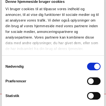
lokale Vølund-
Denne hjemmeside bruger cookies
Vi bruger cookies til at tilpasse vores indhold og
specialist
annoncer, til at vise dig funktioner til sociale medier og til
at analysere vores trafik. Vi deler også oplysninger om
din brug af vores hjemmeside med vores partnere inden
Overvejer du et produkt fra Vølund
for sociale medier, annonceringspartnere og
Varmeteknik? Få et uforpligtende tilbud.
analysepartnere. Vores partnere kan kombinere disse
data med andre oplysninger, du har givet dem, eller som
Eller få besøg af din lokale Vølund-
de har indsamlet fra din brug af deres tjenester.
specialist.
Samtykkevalg
Kom godt i gang
Nødvendig
Præferencer
Statistik
Industrivej Nord 7B, 7400 Herning
location_on