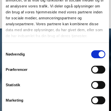
annoncer, til at vise dig funktioner til sociale medier og til
Læs om vores S-serie her:
at analysere vores trafik. Vi deler også oplysninger om
Hvorfor vælge Smart Home-teknologi?
din brug af vores hjemmeside med vores partnere inden
for sociale medier, annonceringspartnere og
analysepartnere. Vores partnere kan kombinere disse
data med andre oplysninger, du har givet dem, eller som
de har indsamlet fra din brug af deres tjenester.
Samtykkevalg
Nødvendig
Præferencer
Statistik
Marketing