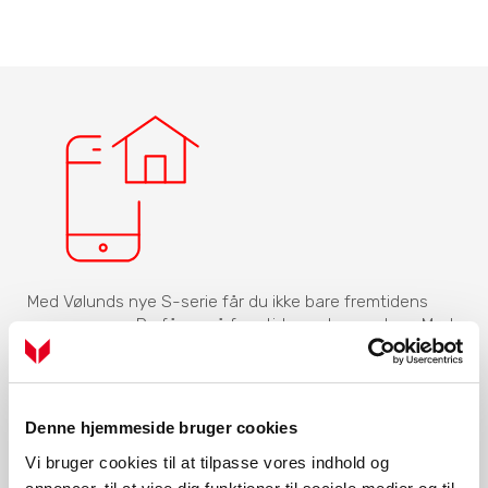
Med Vølunds nye S-serie får du ikke bare fremtidens
varmepumpe. Du får også fremtidens styresystem. Med
app’en myUplink kan du styre din varmepumpe via din
smartphone eller tablet. Det giver dig mere frihed til at
styre varmen og indeklimaet i dit hjem.
Denne hjemmeside bruger cookies
Vil du vide mere om fordelene ved Smart Home-
teknologi?
Vi bruger cookies til at tilpasse vores indhold og