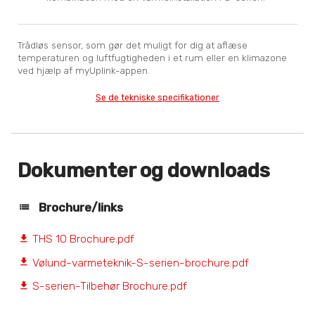
Trådløs sensor, som gør det muligt for dig at aflæse
temperaturen og luftfugtigheden i et rum eller en klimazone
ved hjælp af myUplink-appen.
Se de tekniske specifikationer
Dokumenter og downloads
Brochure/links
THS 10 Brochure.pdf
file_download
Vølund-varmeteknik-S-serien-brochure.pdf
file_download
S-serien-Tilbehør Brochure.pdf
file_download