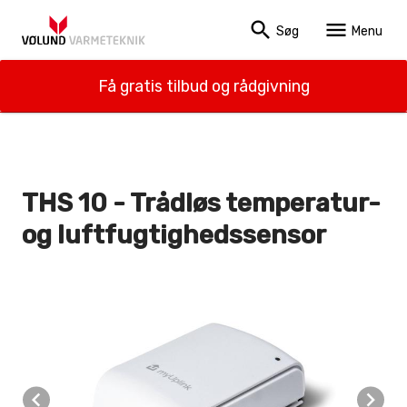
search
menu
Søg
Menu
Få gratis tilbud og rådgivning
THS 10 - Trådløs temperatur-
og luftfugtighedssensor
navigate_before
navigate_next