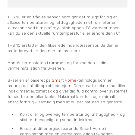
THS 10 er en trådløs sensor, som gør det muligt for dig at
aflæse temperaturen og luftfugtigheden i et rum eller en
klimazone ved hjælp af myUplink-appen. På varmepumpen
kan du se den aktuelle rumtemperatur eller ændre den i C°.
THS 10 erstatter den fikserede indendørssensor. Da den er
batteridrevet, er den nem at installere.
Montér termostaten i rummet, og forbind den til din
varmeinstallation fra S-serien.
S-serien er baseret på
Smart Home
-teknologi, som en
naturlig del af dit opkoblede hjem. Den smarte teknik indstiller
indeklimaet automatisk og giver dig fuld kontrol over systemet
fra din telefon eller tablet. Maksimal komfort og minimalt
energiforbrug – samtidig med at du gør naturen en tjeneste.
Kontrollér og overvåg temperatur og luftfugtighed - og
skab et behageligt og sundt indeklima.
En del af dit energibesparende Smart Home i
kombination med en varmeinstallation i S-serien.