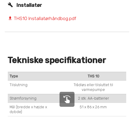
Installatør
THS10 Installatørhåndbog.pdf
file_download
Tekniske specifikationer
Type
THS 10
Tilslutning
Trådløs eller tilsluttet til
varmepumpe
swipe_left
Strømforsyning
2 stk. AA-batterier
Mål (bredde x højde x
51 x 86 x 26 mm
dybde)