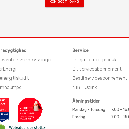
KOM GODT I GANG
redygtighed
Service
jøvenlige varmeløsninger
Få hjælp til dit produkt
arEnergi
Dit serviceabonnement
energitilskud til
Bestil serviceabonnement
rmepumpe
NIBE Uplink
Åbningstider
Mandag - torsdag
7.00 - 16
Fredag
7.00 - 15