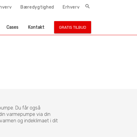
search
rhverv
Bæredygtighed
Erhverv
Cases
Kontakt
GRATIS TILBUD
pumpe. Du får også
 din varmepumpe via din
 varmen og indeklimaet i dit