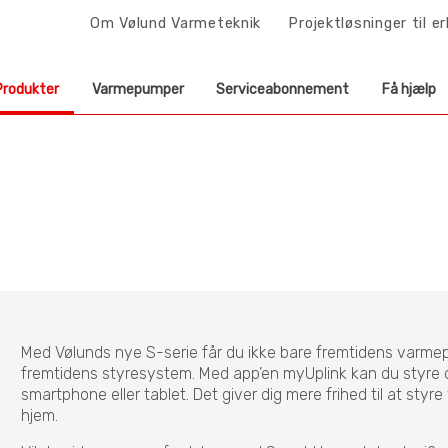
Om Vølund Varmeteknik
Projektløsninger til e
Produkter
Varmepumper
Serviceabonnement
Få hjælp
Med Vølunds nye S-serie får du ikke bare fremtidens varme
fremtidens styresystem. Med app’en myUplink kan du styre
smartphone eller tablet. Det giver dig mere frihed til at styre
hjem.