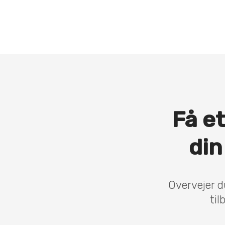
Få et
din
Overvejer d
til