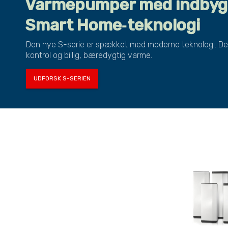
Varmepumper med indbyg
Smart Home‑teknologi
Den nye S-serie er spækket med moderne teknologi. Det 
kontrol og billig, bæredygtig varme.
UDFORSK S-SERIEN