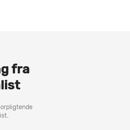
ng fra
list
forpligtende
ist.