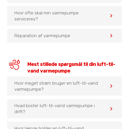
Hvor ofte skal min varmepumpe
navigate_before
serviceres?
navigate_before
Reparation af varmepumpe
Mest stillede spørgsmål til din luft-til-
vand varmepumpe
Hvor meget strøm bruger en luft-til-vand
navigate_before
varmepumpe?
Hvad koster luft-til-vand varmepumpe i
navigate_before
drift?
Hvor længe holder en luft-til-vand