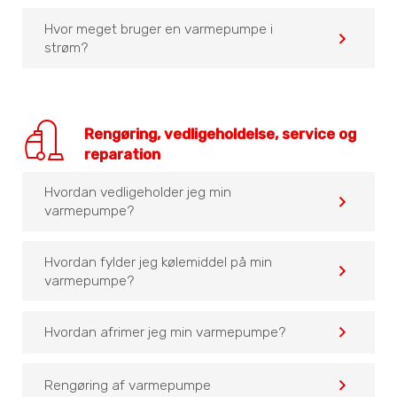
Hvor meget bruger en varmepumpe i
navigate_before
strøm?
Rengøring, vedligeholdelse, service og
reparation
Hvordan vedligeholder jeg min
navigate_before
varmepumpe?
Hvordan fylder jeg kølemiddel på min
navigate_before
varmepumpe?
navigate_before
Hvordan afrimer jeg min varmepumpe?
navigate_before
Rengøring af varmepumpe