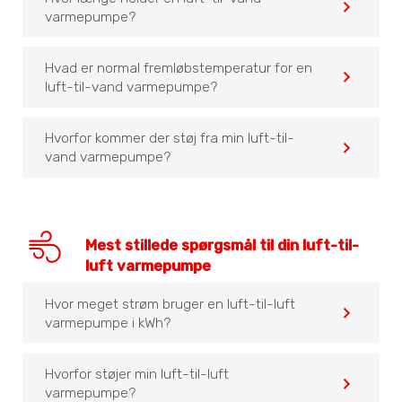
navigate_before
varmepumpe?
Hvad er normal fremløbstemperatur for en
navigate_before
luft-til-vand varmepumpe?
Hvorfor kommer der støj fra min luft-til-
navigate_before
vand varmepumpe?
Mest stillede spørgsmål til din luft-til-
luft varmepumpe
Hvor meget strøm bruger en luft-til-luft
navigate_before
varmepumpe i kWh?
Hvorfor støjer min luft-til-luft
navigate_before
varmepumpe?