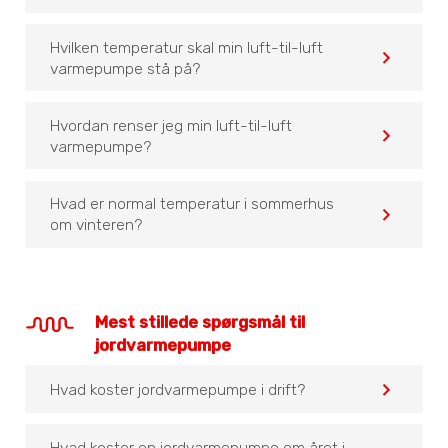
Hvilken temperatur skal min luft-til-luft
navigate_before
varmepumpe stå på?
Hvordan renser jeg min luft-til-luft
navigate_before
varmepumpe?
Hvad er normal temperatur i sommerhus
navigate_before
om vinteren?
Mest stillede spørgsmål til
jordvarmepumpe
navigate_before
Hvad koster jordvarmepumpe i drift?
Hvad koster en jordvarmepumpe om året i