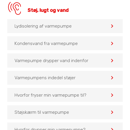
Støj, lugt og vand
navigate_before
Lydisolering af varmepumpe
navigate_before
Kondensvand fra varmepumpe
navigate_before
Varmepumpe drypper vand indenfor
navigate_before
Varmepumpens indedel støjer
navigate_before
Hvorfor fryser min varmepumpe til?
navigate_before
Støjskærm til varmepumpe
navigate_before
Hvorfor drypper min varmepumpe?