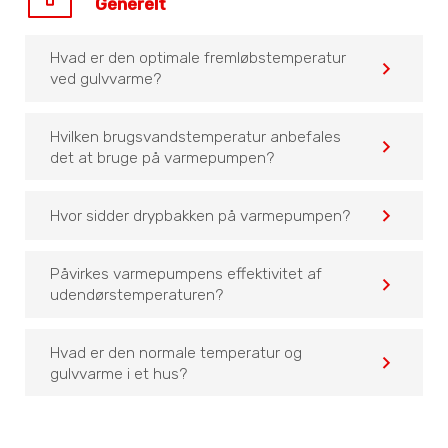
Generelt
Hvad er den optimale fremløbstemperatur
navigate_before
ved gulvvarme?
Hvilken brugsvandstemperatur anbefales
navigate_before
det at bruge på varmepumpen?
navigate_before
Hvor sidder drypbakken på varmepumpen?
Påvirkes varmepumpens effektivitet af
navigate_before
udendørstemperaturen?
Hvad er den normale temperatur og
navigate_before
gulvvarme i et hus?