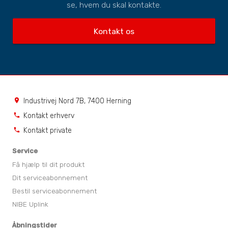
se, hvem du skal kontakte.
Kontakt os
Industrivej Nord 7B, 7400 Herning
location_on
Kontakt erhverv
phone
Kontakt private
phone
Service
Få hjælp til dit produkt
Dit serviceabonnement
Bestil serviceabonnement
NIBE Uplink
Åbningstider