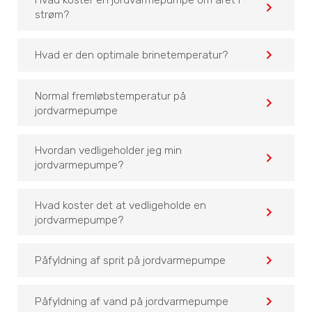
navigate_before
strøm?
navigate_before
Hvad er den optimale brinetemperatur?
Normal fremløbstemperatur på
navigate_before
jordvarmepumpe
Hvordan vedligeholder jeg min
navigate_before
jordvarmepumpe?
Hvad koster det at vedligeholde en
navigate_before
jordvarmepumpe?
navigate_before
Påfyldning af sprit på jordvarmepumpe
navigate_before
Påfyldning af vand på jordvarmepumpe