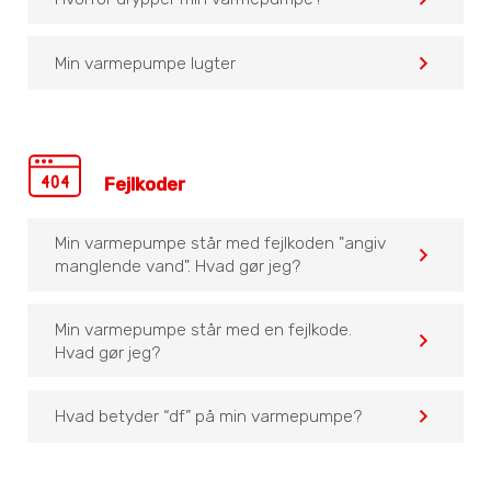
navigate_before
Min varmepumpe lugter
Fejlkoder
Min varmepumpe står med fejlkoden "angiv
navigate_before
manglende vand". Hvad gør jeg?
Min varmepumpe står med en fejlkode.
navigate_before
Hvad gør jeg?
navigate_before
Hvad betyder “df” på min varmepumpe?