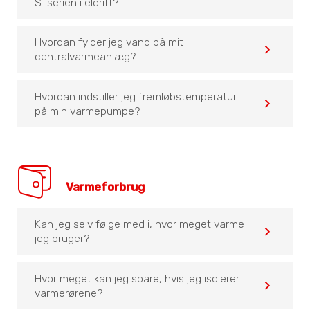
S-serien i eldrift?
Hvordan fylder jeg vand på mit
navigate_before
centralvarmeanlæg?
Hvordan indstiller jeg fremløbstemperatur
navigate_before
på min varmepumpe?
Varmeforbrug
Kan jeg selv følge med i, hvor meget varme
navigate_before
jeg bruger?
Hvor meget kan jeg spare, hvis jeg isolerer
navigate_before
varmerørene?