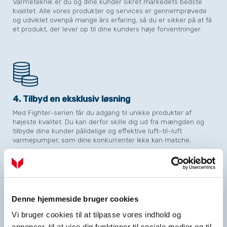
Varmeteknik er du og dine kunder sikret markedets bedste
kvalitet. Alle vores produkter og services er gennemprøvede
og udviklet ovenpå mange års erfaring, så du er sikker på at få
et produkt, der lever op til dine kunders høje forventninger.
4. Tilbyd en eksklusiv løsning
Med Fighter-serien får du adgang til unikke produkter af
højeste kvalitet. Du kan derfor skille dig ud fra mængden og
tilbyde dine kunder pålidelige og effektive luft-til-luft
varmepumper, som dine konkurrenter ikke kan matche.
Denne hjemmeside bruger cookies
5. Giv dine kunder 5 års garanti
Vi bruger cookies til at tilpasse vores indhold og
Vi stoler på vores produkter. Derfor er vi også stolte af at
annoncer, til at vise dig funktioner til sociale medier og til