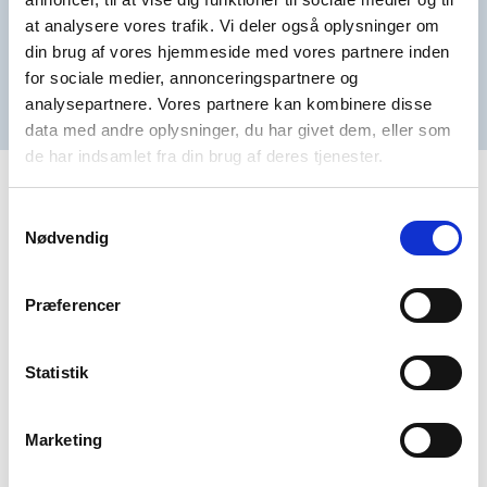
tilbyde udvidet 5 års garanti på alle Fighter luft-til-luft
at analysere vores trafik. Vi deler også oplysninger om
varmepumper, så dine kunder får ekstra ro i maven.
din brug af vores hjemmeside med vores partnere inden
for sociale medier, annonceringspartnere og
analysepartnere. Vores partnere kan kombinere disse
data med andre oplysninger, du har givet dem, eller som
de har indsamlet fra din brug af deres tjenester.
Samtykkevalg
Vølund Varmeteknik har din
Nødvendig
ryg
Præferencer
Vælger du Vølund Varmeteknik, får du mere end blot et
produkt. Vi hjælper dig med rådgivning og skulle du have
Statistik
spørgsmål, er vores serviceafdeling og tekniske team
klar til at hjælpe dig godt videre.
Marketing
Varmebranchen udvikler sig hele tiden. Vi ved, at det
kan være svært at holde sig opdateret i en travl