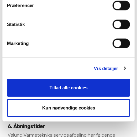
elinstallation
Præferencer
Skader eller fejl i den varmefordelende del af
varmeanlægget (rør, radiatorer mv.)
Statistik
Skader eller fejl som følge af kombinationsdrift
(f.eks fastbrændsels-, solvarmevarmeanlæg og
lignende.)
Marketing
Tilkald til strømsvigt, vandpåfyldning, fejlbetjening
af varmepumpen eller fejlbetjening, fejljustering
og indstilling af klimastyringen.
Vis detaljer
Tilkald i forbindelse med vagten, som viser sig
alene at være manglende varmt brugsvand.
Tillad alle cookies
Forgæves kørsel til besøg ved adviseret
serviceeftersyn eller rekvireret tilkald. Der vil blive
opkrævet et gebyr på kr. 1000,- ekskl. moms +
Kun nødvendige cookies
miljøbidrag.
6. Åbningstider
Vølund Varmetekniks serviceafdeling har følgende