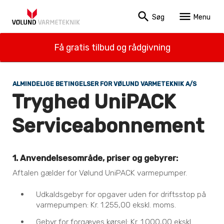
search
menu
Søg
Menu
Få gratis tilbud og rådgivning
ALMINDELIGE BETINGELSER FOR VØLUND VARMETEKNIK A/S
Tryghed UniPACK
Serviceabonnement
1. Anvendelsesområde, priser og gebyrer:
Aftalen gælder for Vølund UniPACK varmepumper.
Udkaldsgebyr for opgaver uden for driftsstop på
varmepumpen: Kr. 1.255,00 ekskl. moms.
Gebyr for forgæves kørsel: Kr. 1.000,00 ekskl.