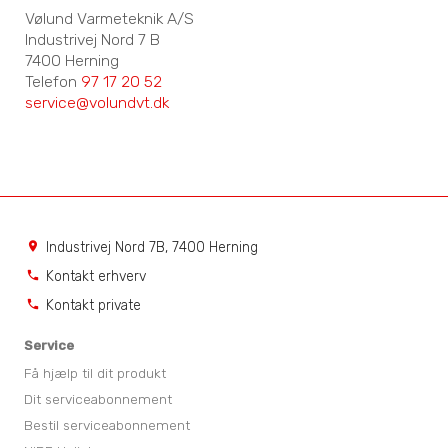
Vølund Varmeteknik A/S
Industrivej Nord 7 B
7400 Herning
Telefon
97 17 20 52
service@volundvt.dk
Industrivej Nord 7B, 7400 Herning
location_on
Kontakt erhverv
phone
Kontakt private
phone
Service
Få hjælp til dit produkt
Dit serviceabonnement
Bestil serviceabonnement