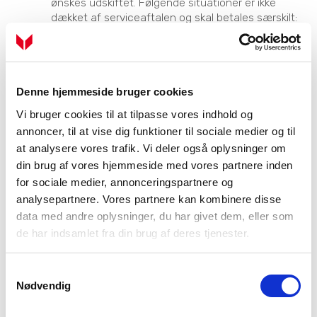
ønskes udskiftet. Følgende situationer er ikke
dækket af serviceaftalen og skal betales særskilt:
Serviceabonnementet kan ikke tegnes på anlæg
med allerede opståede og/eller afhjulpne
defekter.
Denne hjemmeside bruger cookies
Skader på varmepumpen, der er omfattet af en
bygnings- eller fritidshusforsikring eller selvrisiko
Vi bruger cookies til at tilpasse vores indhold og
under sådan forsikringsskader.
annoncer, til at vise dig funktioner til sociale medier og til
Fejl, som er forårsaget af manglende pasning,
at analysere vores trafik. Vi deler også oplysninger om
hærværk, frost- og vandskade samt
din brug af vores hjemmeside med vores partnere inden
overspænding (lynnedslag)
for sociale medier, annonceringspartnere og
analysepartnere. Vores partnere kan kombinere disse
Tilkald ved uvilje til selv at forsøge at genstarte
efter Vølund Varmetekniks anvisninger.
data med andre oplysninger, du har givet dem, eller som
de har indsamlet fra din brug af deres tjenester.
Skader eller fejl på ukurante komponenter
Skader eller fejl forårsaget af uautoriserede
Samtykkevalg
personer
Nødvendig
Skader eller fejl på eller forårsaget af husets