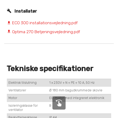
Installatør
ECO 300 installationsvejledning.pdf
file_download
Optima 270 Betjeningsvejledning.pdf
file_download
Tekniske specifikationer
Elektrisk tilslutning
1 x 230V + N + PE + 10 A, 50 Hz
Ventilatorer
Ø 180 mm bagudkrummede skovle
Motor
EC-motor med integreret elektronik
swipe_left
Isoleringsklasse for
B
ventilator
Beskyttelsesklasse
IP 44