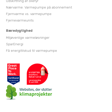
Udskiftning af oliefyr
Nærvarme: Varmepumpe på abonnement
Fjernvarme vs. varmepumpe
Fjernevarmeunits
Bæredygtighed
Miljøvenlige varmeløsninger
SparEnergi
Få energitilskud til varmepumpe