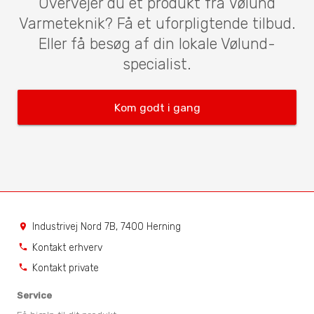
Overvejer du et produkt fra Vølund
Varmeteknik? Få et uforpligtende tilbud.
Eller få besøg af din lokale Vølund-
specialist.
Kom godt i gang
Industrivej Nord 7B, 7400 Herning
location_on
Kontakt erhverv
phone
Kontakt private
phone
Service