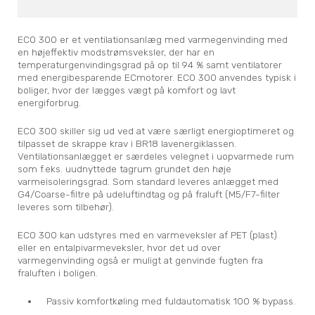
ECO 300 er et ventilationsanlæg med varmegenvinding med
en højeffektiv modstrømsveksler, der har en
temperaturgenvindingsgrad på op til 94 % samt ventilatorer
med energibesparende ECmotorer. ECO 300 anvendes typisk i
boliger, hvor der lægges vægt på komfort og lavt
energiforbrug.
ECO 300 skiller sig ud ved at være særligt energioptimeret og
tilpasset de skrappe krav i BR18 lavenergiklassen.
Ventilationsanlægget er særdeles velegnet i uopvarmede rum
som f.eks. uudnyttede tagrum grundet den høje
varmeisoleringsgrad. Som standard leveres anlægget med
G4/Coarse-filtre på udeluftindtag og på fraluft (M5/F7-filter
leveres som tilbehør).
ECO 300 kan udstyres med en varmeveksler af PET (plast)
eller en entalpivarmeveksler, hvor det ud over
varmegenvinding også er muligt at genvinde fugten fra
fraluften i boligen.
Passiv komfortkøling med fuldautomatisk 100 % bypass.