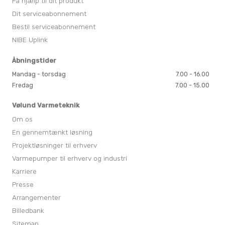
Få hjælp til dit produkt
Dit serviceabonnement
Bestil serviceabonnement
NIBE Uplink
Åbningstider
Mandag - torsdag
7.00 - 16.00
Fredag
7.00 - 15.00
Vølund Varmeteknik
Om os
En gennemtænkt løsning
Projektløsninger til erhverv
Varmepumper til erhverv og industri
Karriere
Presse
Arrangementer
Billedbank
Sitemap