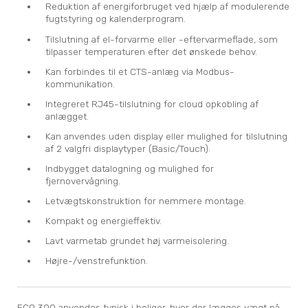
Reduktion af energiforbruget ved hjælp af modulerende
fugtstyring og kalenderprogram.
Tilslutning af el-forvarme eller -eftervarmeflade, som
tilpasser temperaturen efter det ønskede behov.
Kan forbindes til et CTS-anlæg via Modbus-
kommunikation.
Integreret RJ45-tilslutning for cloud opkobling af
anlægget.
Kan anvendes uden display eller mulighed for tilslutning
af 2 valgfri displaytyper (Basic/Touch).
Indbygget datalogning og mulighed for
fjernovervågning.
Letvægtskonstruktion for nemmere montage.
Kompakt og energieffektiv.
Lavt varmetab grundet høj varmeisolering.
Højre-/venstrefunktion.
ECO 300 anvendes typisk i boliger, hvor der lægges vægt på