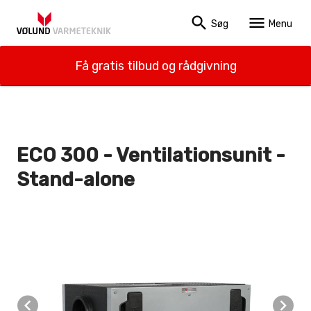
search
menu
Søg
Menu
Få gratis tilbud og rådgivning
ECO 300 - Ventilationsunit -
Stand-alone
navigate_before
navigate_next