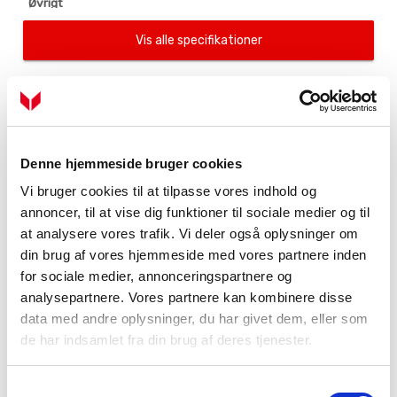
Øvrigt
Volume - Beholder
285 L
264 L
268 L
Vis alle specifikationer
Volume - Spiral
-
17 L
17 L
Volume -
-
4,4 L
-
Solvarmespiral
Maks. tryk brugsvand
-
1,0/10
1,0/10
Produktanbefalinger
MPa/bar
MPa/bar
Denne hjemmeside bruger cookies
Materiale
-
Rustfri
Rustfri
brugsvandsspiral
Størrelsesoversigt
Vi bruger cookies til at tilpasse vores indhold og
annoncer, til at vise dig funktioner til sociale medier og til
Materiale
-
Kobber
-
Str.
solvarmespiral
at analysere vores trafik. Vi deler også oplysninger om
din brug af vores hjemmeside med vores partnere inden
UKV
40, 100, 220, 300, 500, 750, 1000 ltr.
Mål og vægt
for sociale medier, annonceringspartnere og
AHP 10-300
264 ltr.
Bredde - mm
600
600
600
analysepartnere. Vores partnere kan kombinere disse
AHPS 10-300
285 ltr.
Dybde - mm
600
600
600
data med andre oplysninger, du har givet dem, eller som
AHPH 10-300
268 ltr.
de har indsamlet fra din brug af deres tjenester.
Højde - mm
1800
1800
1800
AHP S300
270 ltr.
Nødvendigt
1950 mm
1950 mm
1950 mm
AHPS S300
250 ltr.
rejsehøjde
Samtykkevalg