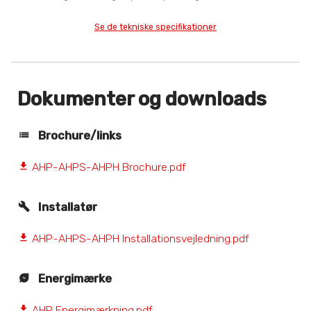
Se de tekniske specifikationer
Dokumenter og downloads
Brochure/links
AHP-AHPS-AHPH Brochure.pdf
file_download
Installatør
AHP-AHPS-AHPH Installationsvejledning.pdf
file_download
Energimærke
AHP Energimærkning.pdf
file_download