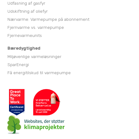
Udfasning af gasfyr
Udskiftning af oliefyr
Nærvarme: Varmepumpe på abonnement
Fjernvarme vs. varmepumpe
Fjernevarmeunits
Bæredygtighed
Miljøvenlige varmeløsninger
SparEnergi
Få energitilskud til varmepumpe