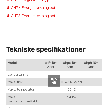
AHPH Energimærkning.pdf
file_download
AHPS Energimærkning.pdf
file_download
Tekniske specifikationer
Model
ahP 10-
ahps 10-
ahph 10-
300
300
300
Centralvarme
swipe_left
Maks. tryk
0,3/3 MPa/bar
o
Maks. temperatur
85
C
Maks.
24 kW
varmepumpeeffekt