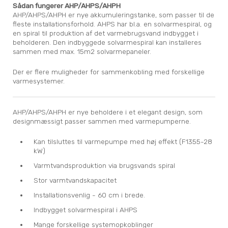
Sådan fungerer AHP/AHPS/AHPH
AHP/AHPS/AHPH er nye akkumuleringstanke, som passer til de
fleste installationsforhold. AHPS har bl.a. en solvarmespiral, og
en spiral til produktion af det varmebrugsvand indbygget i
beholderen. Den indbyggede solvarmespiral kan installeres
sammen med max. 15m2 solvarmepaneler.
Der er flere muligheder for sammenkobling med forskellige
varmesystemer.
AHP/AHPS/AHPH er nye beholdere i et elegant design, som
designmæssigt passer sammen med varmepumperne.
Kan tilsluttes til varmepumpe med høj effekt (F1355-28
kW)
Varmtvandsproduktion via brugsvands spiral
Stor varmtvandskapacitet
Installationsvenlig - 60 cm i brede.
Indbygget solvarmespiral i AHPS
Mange forskellige systemopkoblinger