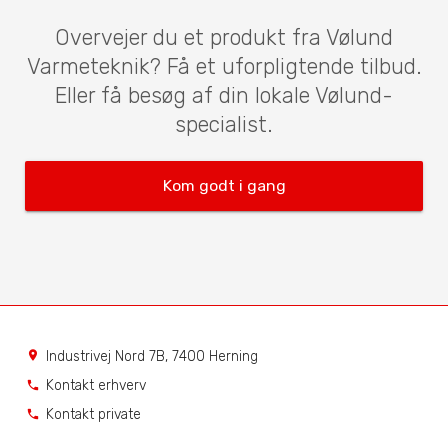
Overvejer du et produkt fra Vølund
Varmeteknik? Få et uforpligtende tilbud.
Eller få besøg af din lokale Vølund-
specialist.
Kom godt i gang
Industrivej Nord 7B, 7400 Herning
location_on
Kontakt erhverv
phone
Kontakt private
phone