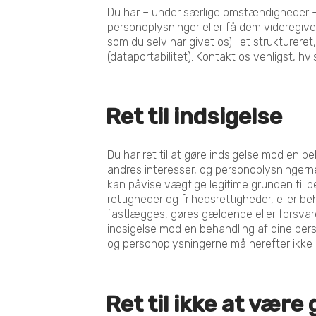
Du har – under særlige omstændigheder –
personoplysninger eller få dem videregive
som du selv har givet os) i et strukturer
(dataportabilitet). Kontakt os venligst, hv
Ret til indsigelse
Du har ret til at gøre indsigelse mod en b
andres interesser, og personoplysningern
kan påvise vægtige legitime grunden til be
rettigheder og frihedsrettigheder, eller b
fastlægges, gøres gældende eller forsvares.
indsigelse mod en behandling af dine per
og personoplysningerne må herefter ikke 
Ret til ikke at være