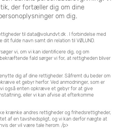
tik, der fortæller dig om dine
 personoplysninger om dig.
tigheder til data@volundvt.dk . I forbindelse med
dit fulde navn samt din relation til VØLUND.
øger vi, om vi kan identificere dig, og om
 bekræftende fald sørger vi for, at rettigheden bliver
enytte dig af dine rettigheder. Såfremt du beder om
opkræve et gebyr herfor. Ved anmodninger, som er
 vi også enten opkræve et gebyr for at give
staltning, eller vi kan afvise at efterkomme
kke krænke andres rettigheder og frihedsrettigheder,
et af en tavshedspligt, og vi kan derfor nægte at
 hvis der vil være tale herom. /p>