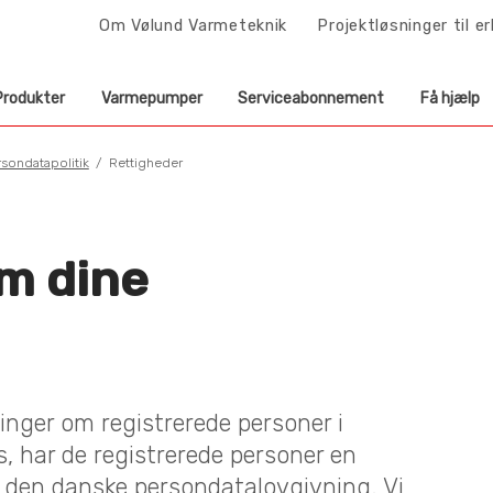
Om Vølund Varmeteknik
Projektløsninger til e
Produkter
Varmepumper
Serviceabonnement
Få hjælp
rsondatapolitik
Rettigheder
m dine
inger om registrerede personer i
, har de registrerede personer en
il den danske persondatalovgivning. Vi