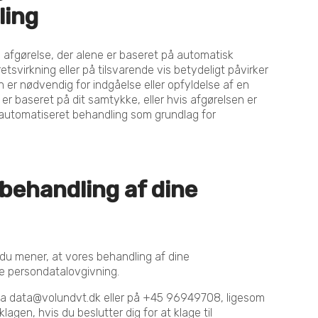
ling
n afgørelse, der alene er baseret på automatisk
etsvirkning eller på tilsvarende vis betydeligt påvirker
n er nødvendig for indgåelse eller opfyldelse af en
 er baseret på dit samtykke, eller hvis afgørelsen er
e automatiseret behandling som grundlag for
r behandling af dine
is du mener, at vores behandling af dine
e persondatalovgivning.
 via data@volundvt.dk eller på +45 96949708, ligesom
lagen, hvis du beslutter dig for at klage til