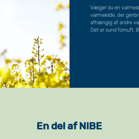
Vælger du en varmeløs
varmekilde, der genbr
afhængig af andre var
Det er sund fornuft. B
En del af NIBE