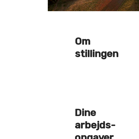
Om
stillingen
Dine
arbejds­
opgaver