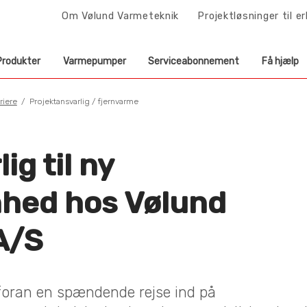
Om Vølund Varmeteknik
Projektløsninger til e
Produkter
Varmepumper
Serviceabonnement
Få hjælp
riere
Projektansvarlig / fjernvarme
ig til ny
nhed hos Vølund
A/S
foran en spændende rejse ind på