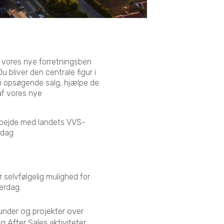
 vores nye forretningsben
bliver den centrale figur i
 i opsøgende salg, hjælpe de
af vores nye
arbejde med landets VVS-
igdag
 selvfølgelig mulighed for
verdag:
under og projekter over
 After Sales aktiviteter