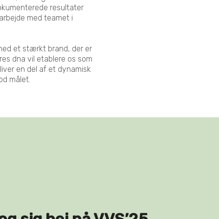
dokumenterede resultater
amarbejde med teamet i
med et stærkt brand, der er
ores dna vil etablere os som
liver en del af et dynamisk
od målet.
og sig hej på VVS’25