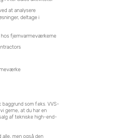
ved at analysere
sninger, deltage i
 hos fjernvarmeværkerne
ontractors
varmeværke
isk baggrund som f.eks. VVS-
 vi gerne, at du har en
alg af tekniske high-end-
d alle, men også den