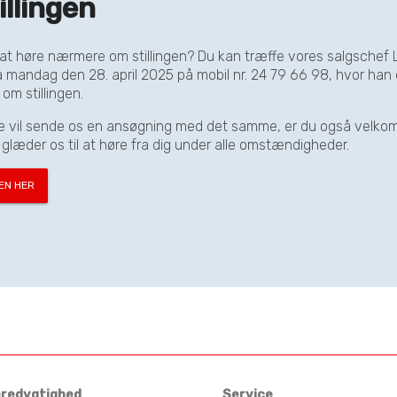
illingen
il at høre nærmere om stillingen? Du kan træffe vores salgschef 
 mandag den 28. april 2025 på mobil nr. 24 79 66 98, hvor han er 
 om stillingen.
re vil sende os en ansøgning med det samme, er du også velkom
 glæder os til at høre fra dig under alle omstændigheder.
EN HER
redygtighed
Service