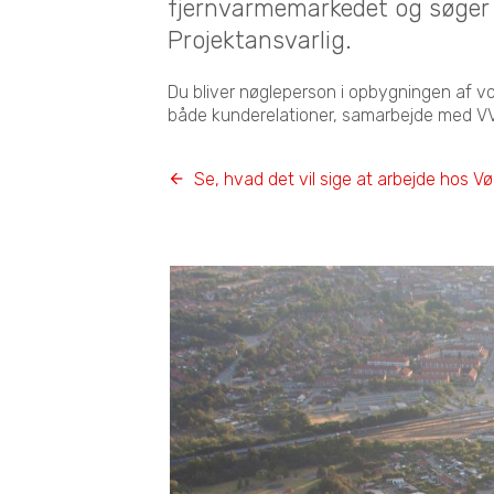
fjernvarmemarkedet og søger
Projektansvarlig.
Du bliver nøgleperson i opbygningen af vor
både kunderelationer, samarbejde med VVS
Se, hvad det vil sige at arbejde hos V