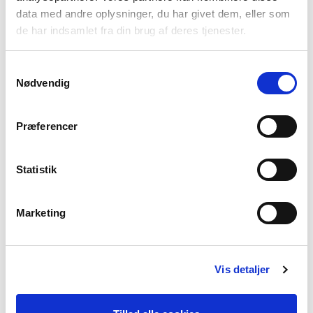
Vølund Varmeteknik
data med andre oplysninger, du har givet dem, eller som
Om os
de har indsamlet fra din brug af deres tjenester.
En gennemtænkt løsning
Projektløsninger til erhverv
Samtykkevalg
Varmepumper til erhverv og industri
Nødvendig
Karriere
Presse
Præferencer
Arrangementer
Billedbank
Statistik
Sitemap
Persondatapolitik
Cookiepolitik
Marketing
Vis detaljer
Produkter