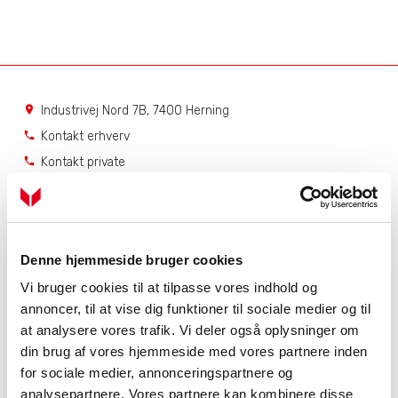
Industrivej Nord 7B, 7400 Herning
location_on
Kontakt erhverv
phone
Kontakt private
phone
Service
Få hjælp til dit produkt
Dit serviceabonnement
Denne hjemmeside bruger cookies
Bestil serviceabonnement
Vi bruger cookies til at tilpasse vores indhold og
NIBE Uplink
annoncer, til at vise dig funktioner til sociale medier og til
Åbningstider
at analysere vores trafik. Vi deler også oplysninger om
din brug af vores hjemmeside med vores partnere inden
Mandag - torsdag
7.00 - 16.00
Fredag
7.00 - 15.00
for sociale medier, annonceringspartnere og
analysepartnere. Vores partnere kan kombinere disse