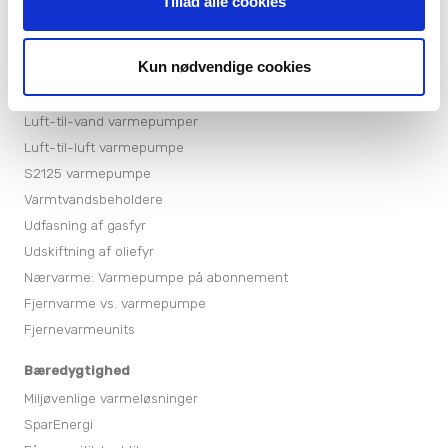
Tillad alle cookies
Varmepumper
Varmepumper til sommerhuse
Kun nødvendige cookies
Jordvarmepumper
Boligventilation
Luft-til-vand varmepumper
Luft-til-luft varmepumpe
S2125 varmepumpe
Varmtvandsbeholdere
Udfasning af gasfyr
Udskiftning af oliefyr
Nærvarme: Varmepumpe på abonnement
Fjernvarme vs. varmepumpe
Fjernevarmeunits
Bæredygtighed
Miljøvenlige varmeløsninger
SparEnergi