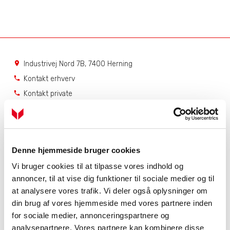
Industrivej Nord 7B, 7400 Herning
location_on
Kontakt erhverv
phone
Kontakt private
phone
Service
Få hjælp til dit produkt
Dit serviceabonnement
Denne hjemmeside bruger cookies
Bestil serviceabonnement
Vi bruger cookies til at tilpasse vores indhold og
NIBE Uplink
annoncer, til at vise dig funktioner til sociale medier og til
Åbningstider
at analysere vores trafik. Vi deler også oplysninger om
din brug af vores hjemmeside med vores partnere inden
Mandag - torsdag
7.00 - 16.00
Fredag
7.00 - 15.00
for sociale medier, annonceringspartnere og
analysepartnere. Vores partnere kan kombinere disse