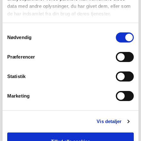
Vølund Varmeteknik
data med andre oplysninger, du har givet dem, eller som
Om os
de har indsamlet fra din brug af deres tjenester.
En gennemtænkt løsning
Projektløsninger til erhverv
Samtykkevalg
Varmepumper til erhverv og industri
Nødvendig
Karriere
Presse
Præferencer
Arrangementer
Billedbank
Statistik
Sitemap
Persondatapolitik
Cookiepolitik
Marketing
Vis detaljer
Produkter