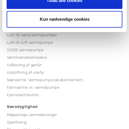
Tillad alle cookies
Varmepumper
Varmepumper til sommerhuse
Kun nødvendige cookies
Jordvarmepumper
Boligventilation
Luft-til-vand varmepumper
Luft-til-luft varmepumpe
S2125 varmepumpe
Varmtvandsbeholdere
Udfasning af gasfyr
Udskiftning af oliefyr
Nærvarme: Varmepumpe på abonnement
Fjernvarme vs. varmepumpe
Fjernevarmeunits
Bæredygtighed
Miljøvenlige varmeløsninger
SparEnergi