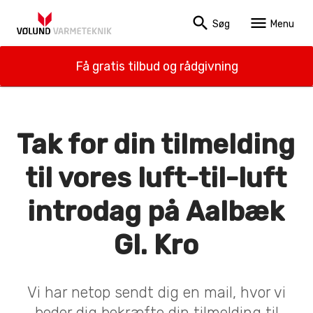
search
menu
Søg
Menu
Få gratis tilbud og rådgivning
Tak for din tilmelding
til vores luft-til-luft
introdag på Aalbæk
Gl. Kro
Vi har netop sendt dig en mail, hvor vi
beder dig bekræfte din tilmelding til