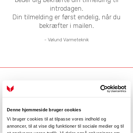
introdagen.
Din tilmelding er først endelig, når du
bekræfter i mailen.
- Vølund Varmeteknik
Industrivej Nord 7B, 7400 Herning
location_on
Kontakt erhverv
phone
Kontakt private
phone
Denne hjemmeside bruger cookies
Service
Vi bruger cookies til at tilpasse vores indhold og
Få hjælp til dit produkt
annoncer, til at vise dig funktioner til sociale medier og til
Dit serviceabonnement