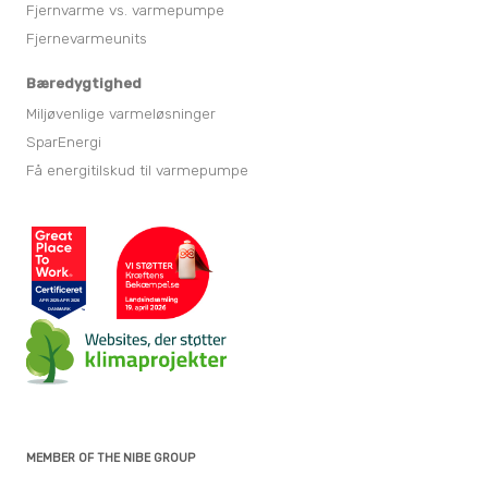
Fjernvarme vs. varmepumpe
Fjernevarmeunits
Bæredygtighed
Miljøvenlige varmeløsninger
SparEnergi
Få energitilskud til varmepumpe
MEMBER OF THE NIBE GROUP