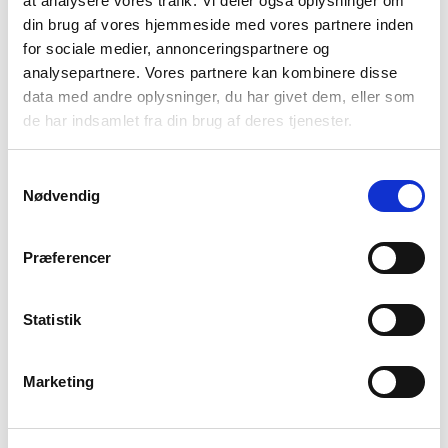
at analysere vores trafik. Vi deler også oplysninger om
Bestil serviceabonnement
din brug af vores hjemmeside med vores partnere inden
NIBE Uplink
for sociale medier, annonceringspartnere og
analysepartnere. Vores partnere kan kombinere disse
Åbningstider
data med andre oplysninger, du har givet dem, eller som
Mandag - torsdag
7.00 - 16.00
de har indsamlet fra din brug af deres tjenester.
Fredag
7.00 - 15.00
Vølund Varmeteknik
Samtykkevalg
Om os
Nødvendig
En gennemtænkt løsning
Projektløsninger til erhverv
Præferencer
Varmepumper til erhverv og industri
Karriere
Statistik
Presse
Arrangementer
Billedbank
Marketing
Sitemap
Persondatapolitik