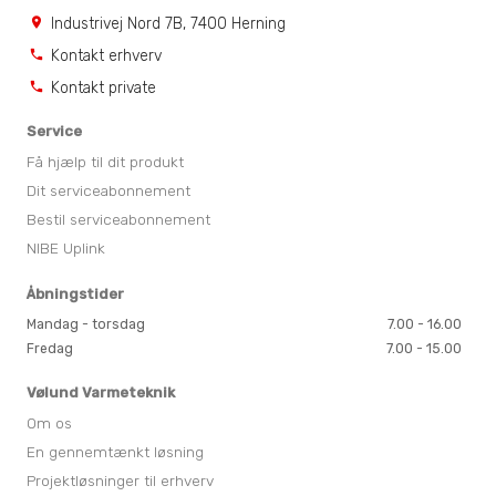
Industrivej Nord 7B, 7400 Herning
location_on
Kontakt erhverv
phone
Kontakt private
phone
Service
Få hjælp til dit produkt
Dit serviceabonnement
Bestil serviceabonnement
NIBE Uplink
Åbningstider
Mandag - torsdag
7.00 - 16.00
Fredag
7.00 - 15.00
Vølund Varmeteknik
Om os
En gennemtænkt løsning
Projektløsninger til erhverv