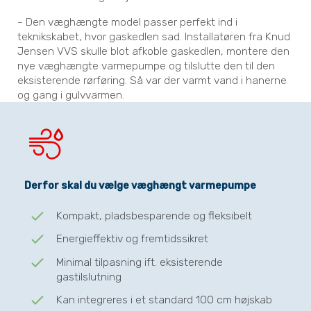
- Den væghængte model passer perfekt ind i
teknikskabet, hvor gaskedlen sad. Installatøren fra Knud
Jensen VVS skulle blot afkoble gaskedlen, montere den
nye væghængte varmepumpe og tilslutte den til den
eksisterende rørføring. Så var der varmt vand i hanerne
og gang i gulvvarmen.
Derfor skal du vælge væghængt varmepumpe
check
Kompakt, pladsbesparende og fleksibelt
check
Energieffektiv og fremtidssikret
check
Minimal tilpasning ift. eksisterende
gastilslutning
check
Kan integreres i et standard 100 cm højskab