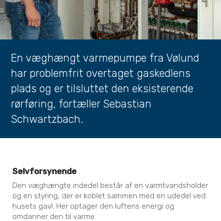
En væghængt varmepumpe fra Vølund
har problemfrit overtaget gaskedlens
plads og er tilsluttet den eksisterende
rørføring, fortæller Sebastian
Schwartzbach.
Selvforsynende
Den væghængte indedel består af en varmtvandsholder
og en styring, der er koblet sammen med en udedel ved
husets gavl. Her optager den luftens energi og
omdanner den til varme.