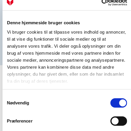
Hos Vølund Varmeteknik er vi mere end vores produkter. Vi
står klar med rådgivning og sparring, når du skal vælge,
hvilken varmeløsning der er den rigtige for dig. Vælger du
en
varmepumpeløsning
, hjælper vi dig med at
dimensionere varmepumpen korrekt, så du får en løsning,
Denne hjemmeside bruger cookies
der passer til netop dit behov. Og når din varmepumpe
Vi bruger cookies til at tilpasse vores indhold og annoncer,
først er installeret, har du tryghed i form af kompetent
support og service hos os.
til at vise dig funktioner til sociale medier og til at
analysere vores trafik. Vi deler også oplysninger om din
Læs mere om, hvorfor du skal vælge Vølund Varmeteknik
brug af vores hjemmeside med vores partnere inden for
sociale medier, annonceringspartnere og analysepartnere.
Vores partnere kan kombinere disse data med andre
oplysninger, du har givet dem, eller som de har indsamlet
fra din brug af deres tjenester.
Samtykkevalg
Nødvendig
Præferencer