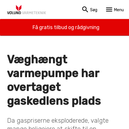
search
menu
Søg
Menu
Få gratis tilbud og rådgivning
Væghængt
varmepumpe har
overtaget
gaskedlens plads
Da gaspriserne eksploderede, valgte
mange boligejere at skifte til en