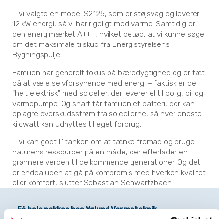
- Vi valgte en model S2125, som er støjsvag og leverer
12 kW energi, så vi har rigeligt med varme. Samtidig er
den energimærket A+++, hvilket betød, at vi kunne søge
om det maksimale tilskud fra Energistyrelsens
Bygningspulje.
Familien har generelt fokus på bæredygtighed og er tæt
på at være selvforsynende med energi – faktisk er de
"helt elektrisk" med solceller, der leverer el til bolig, bil og
varmepumpe. Og snart får familien et batteri, der kan
oplagre overskudsstrøm fra solcellerne, så hver eneste
kilowatt kan udnyttes til eget forbrug.
- Vi kan godt li' tanken om at tænke fremad og bruge
naturens ressourcer på en måde, der efterlader en
grønnere verden til de kommende generationer. Og det
er endda uden at gå på kompromis med hverken kvalitet
eller komfort, slutter Sebastian Schwartzbach.
Få hele pakken hos Vølund Varmeteknik