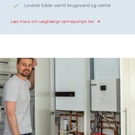
check
Leverer både varmt brugsvand og varme
Læs mere om væghængt varmepumpe her