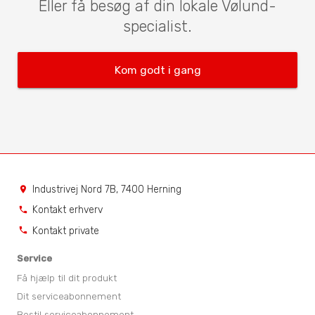
Eller få besøg af din lokale Vølund-
specialist.
Kom godt i gang
Industrivej Nord 7B, 7400 Herning
location_on
Kontakt erhverv
phone
Kontakt private
phone
Service
Få hjælp til dit produkt
Dit serviceabonnement
Bestil serviceabonnement