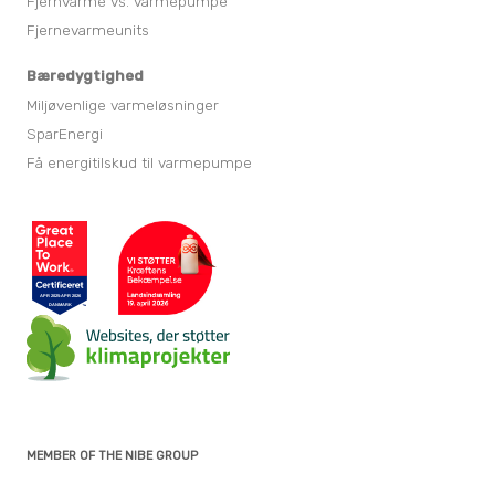
Fjernvarme vs. varmepumpe
Fjernevarmeunits
Bæredygtighed
Miljøvenlige varmeløsninger
SparEnergi
Få energitilskud til varmepumpe
MEMBER OF THE NIBE GROUP