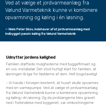
Ved at vælge et jordvarmeanlæg fra
Vølund Varmeteknik kunne vi kombinere
opvarmning og køling i én løsning.
— Niels Peter Skov, indehaver af et jordvarmeanlæg med
indbygget passiv køling fra Vølund Varmeteknik
Udnytter jordens kølighed
Familien drøftede mulighederne med byggefirmaet og
en vvs-installatør. Det stod hurtigt klart for familien, at
løsningen lå lige for fødderne af dem. Helt bogstaveligt.
- Vi havde i forvejen bestemt, at huset skulle opvarmes
med en varmepumpe. Ved at vælge et jordvarmeanlæg
fra Vølund Varmeteknik kunne vi kombinere opvarmning
og køling i én løsning. Og da jordslangerne blev gravet
ned i forbindelse med byggeriet, var omkostningerne