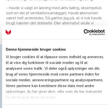
- Havde vi valgt en løsning med aktiv køling, eksempelvis
som en del af ventilationsanlægget, havde økonomien
været helt anderledes. Så gætter jeg på, at vi nok havde
brugt næsten det dobbelte. Eller alternativt skulle vi
have investeret i udvendig solafskærmning - og så
havde det været på bekostning af dagslyset,
konkluderer Niels Peter Skov.
Denne hjemmeside bruger cookies
Få hele pakken hos Vølund Varmeteknik
Vi bruger cookies til at tilpasse vores indhold og annoncer,
Hos Vølund Varmeteknik er vi mere end vores produkter. Vi
til at vise dig funktioner til sociale medier og til at
står klar med rådgivning og sparring, når du skal vælge,
analysere vores trafik. Vi deler også oplysninger om din
hvilken varmeløsning der er den rigtige for dig. Vælger du
brug af vores hjemmeside med vores partnere inden for
en varmepumpeløsning, hjælper vi dig med at
dimensionere varmepumpen korrekt, så du får en løsning,
sociale medier, annonceringspartnere og analysepartnere.
der passer til netop dit behov. Og når din varmepumpe
Vores partnere kan kombinere disse data med andre
først er installeret, har du tryghed i form af kompetent
oplysninger, du har givet dem, eller som de har indsamlet
support og
jordvarme service
hos os.
fra din brug af deres tjenester.
Læs mere om, hvorfor du skal vælge Vølund Varmeteknik