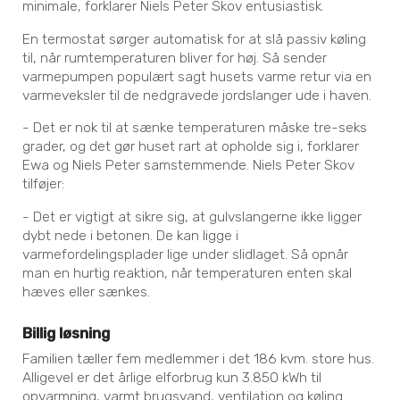
minimale, forklarer Niels Peter Skov entusiastisk.
En termostat sørger automatisk for at slå passiv køling
til, når rumtemperaturen bliver for høj. Så sender
varmepumpen populært sagt husets varme retur via en
varmeveksler til de nedgravede jordslanger ude i haven.
- Det er nok til at sænke temperaturen måske tre-seks
grader, og det gør huset rart at opholde sig i, forklarer
Ewa og Niels Peter samstemmende. Niels Peter Skov
tilføjer:
- Det er vigtigt at sikre sig, at gulvslangerne ikke ligger
dybt nede i betonen. De kan ligge i
varmefordelingsplader lige under slidlaget. Så opnår
man en hurtig reaktion, når temperaturen enten skal
hæves eller sænkes.
Billig løsning
Familien tæller fem medlemmer i det 186 kvm. store hus.
Alligevel er det årlige elforbrug kun 3.850 kWh til
opvarmning, varmt brugsvand, ventilation og køling.