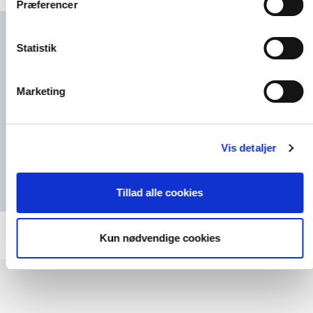
Præferencer
Få hele pakken hos Vølund Varmeteknik
Statistik
Hos Vølund Varmeteknik er vi mere end vores produkter. Vi
står klar med rådgivning og sparring, når du skal vælge,
hvilken varmeløsning der er den rigtige for dig. Vælger du
Marketing
en varmepumpeløsning, hjælper vi dig med at
dimensionere varmepumpen korrekt, så du får en løsning,
der passer til netop dit behov. Og når din varmepumpe
først er installeret, har du tryghed i form af kompetent
support og
service på jordvarme
hos os.
Vis detaljer
Læs mere om, hvorfor du skal vælge Vølund Varmeteknik
Tillad alle cookies
Kun nødvendige cookies