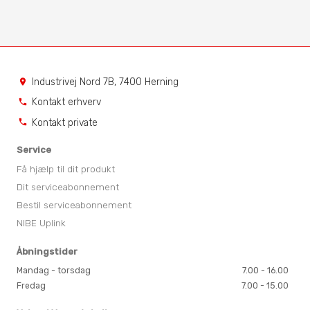
Industrivej Nord 7B, 7400 Herning
location_on
Kontakt erhverv
phone
Kontakt private
phone
Service
Få hjælp til dit produkt
Dit serviceabonnement
Bestil serviceabonnement
NIBE Uplink
Åbningstider
Mandag - torsdag
7.00 - 16.00
Fredag
7.00 - 15.00