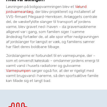
Løsningen på boligopvarmningen blev et
Vølund
jordvarmeanlæg
, der blev projekteret og installeret af
VVS-firmaet Pilegaard-Henriksen. Anlæggets centrale
del, de væskefyldte slanger til transport af jordens
varme, blev gravet ned i haven – da gravemaskinerne
alligevel var i gang, som familien siger. I samme
åndedrag fortæller de, at alle spor efter nedgravningen
af jordslanger for længst er væk, og familiens sønner
har fået deres boldbane tilbage.
Jordslangerne er forbundet til en varmepumpe, der –
som et omvendt køleskab – omdanner jordens energi til
varmt vand i husets radiatorer og gulvvarme.
Varmepumpen
sørger også for, at der er rigeligt med
varmt brugsvand i hanerne, så den sportsaktive familie
kan tillade sig et langt bad.