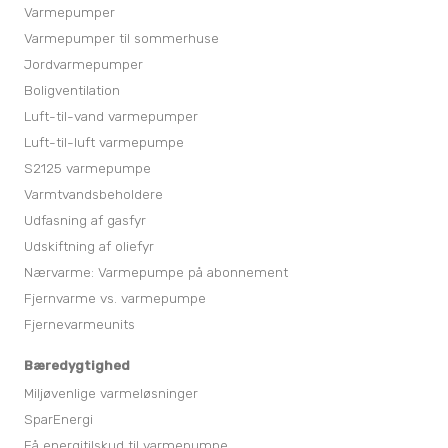
Varmepumper
Varmepumper til sommerhuse
Jordvarmepumper
Boligventilation
Luft-til-vand varmepumper
Luft-til-luft varmepumpe
S2125 varmepumpe
Varmtvandsbeholdere
Udfasning af gasfyr
Udskiftning af oliefyr
Nærvarme: Varmepumpe på abonnement
Fjernvarme vs. varmepumpe
Fjernevarmeunits
Bæredygtighed
Miljøvenlige varmeløsninger
SparEnergi
Få energitilskud til varmepumpe