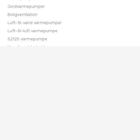
Jordvarmepumper
Boligventilation
Luft-til-vand varmepumper
Luft-til-luft varmepumpe
S2125 varmepumpe
Varmtvandsbeholdere
Udfasning af gasfyr
keyboard_arrow_up
Udskiftning af oliefyr
Nærvarme: Varmepumpe på abonnement
Fjernvarme vs. varmepumpe
Fjernevarmeunits
Bæredygtighed
Miljøvenlige varmeløsninger
SparEnergi
Få energitilskud til varmepumpe