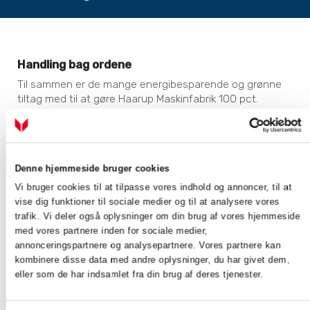
Handling bag ordene
Til sammen er de mange energibesparende og grønne
tiltag med til at gøre Haarup Maskinfabrik 100 pct.
selvforsynende med energi - og lidt til. Faktisk sender
virksomheden 400.000 kWh el ud på nettet.
For virksomhedens direktør, Hans Christensen, drejer
det sig i høj grad om at sætte handling bag ordene.
Denne hjemmeside bruger cookies
Vi bruger cookies til at tilpasse vores indhold og annoncer, til at
- Alle er enige om, at grøn omstilling er vejen frem, og vi
vise dig funktioner til sociale medier og til at analysere vores
har besluttet at vise, at der ikke er nogen grund til at
trafik. Vi deler også oplysninger om din brug af vores hjemmeside
vente. Så vi har lagt en 5-års plan for at blive
med vores partnere inden for sociale medier,
fuldstændigt selvforsynende ved hjælp af eksisterende
annonceringspartnere og analysepartnere. Vores partnere kan
og gennemprøvede produkter.
kombinere disse data med andre oplysninger, du har givet dem,
eller som de har indsamlet fra din brug af deres tjenester.
Det er lykkedes så godt for virksomheden, at planen er
fuldført efter blot fire år. Foruden de åbenlyse
miljømæssige gevinster har investeringerne en