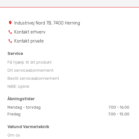
Industrivej Nord 7B, 7400 Herning
location_on
Kontakt erhverv
phone
Kontakt private
phone
Service
Få hjælp til dit produkt
Dit serviceabonnement
Bestil serviceabonnement
NIBE Uplink
Åbningstider
Mandag - torsdag
7.00 - 16.00
Fredag
7.00 - 15.00
Vølund Varmeteknik
Om os