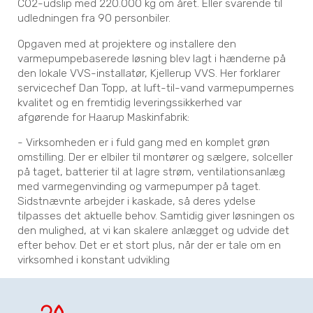
CO2-udslip med 220.000 kg om året. Eller svarende til
udledningen fra 90 personbiler.
Opgaven med at projektere og installere den
varmepumpebaserede løsning blev lagt i hænderne på
den lokale VVS-installatør, Kjellerup VVS. Her forklarer
servicechef Dan Topp, at luft-til-vand varmepumpernes
kvalitet og en fremtidig leveringssikkerhed var
afgørende for Haarup Maskinfabrik:
- Virksomheden er i fuld gang med en komplet grøn
omstilling. Der er elbiler til montører og sælgere, solceller
på taget, batterier til at lagre strøm, ventilationsanlæg
med varmegenvinding og varmepumper på taget.
Sidstnævnte arbejder i kaskade, så deres ydelse
tilpasses det aktuelle behov. Samtidig giver løsningen os
den mulighed, at vi kan skalere anlægget og udvide det
efter behov. Det er et stort plus, når der er tale om en
virksomhed i konstant udvikling