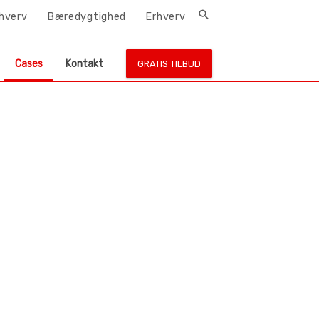
search
rhverv
Bæredygtighed
Erhverv
Cases
Kontakt
GRATIS TILBUD