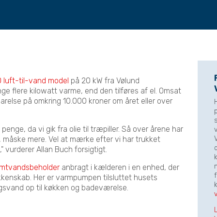
 luft-til-vand model
på 20 kW fra Vølund
ge flere kilowatt varme, end den tilføres af el. Omsat
sparelse på omkring 10.000 kroner om året eller over
enge, da vi gik fra olie til træpiller. Så over årene har
, måske mere. Vel at mærke efter vi har trukket
" vurderer Allan Buch forsigtigt.
k
mtvandsbeholder
anbragt i kælderen i en enhed, der
f
kenskab. Her er varmpumpen tilsluttet husets
ugsvand op til køkken og badeværelse.