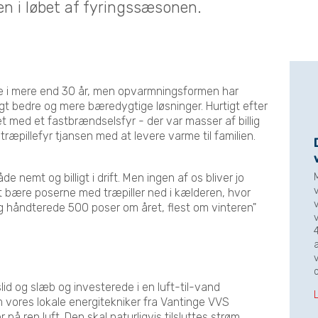
ren i løbet af fyringssæsonen.
e i mere end 30 år, men opvarmningsformen har
igt bedre og mere bæredygtige løsninger. Hurtigt efter
tet med et fastbrændselsfyr - der var masser af billig
ræpillefyr tjansen med at levere varme til familien.
de nemt og billigt i drift. Men ingen af os bliver jo
 at bære poserne med træpiller ned i kælderen, hvor
jeg håndterede 500 poser om året, flest om vinteren"
a
 slid og slæb og investerede i en luft-til-vand
vores lokale energitekniker fra Vantinge VVS
 på ren luft. Den skal naturligvis tilsluttes strøm.