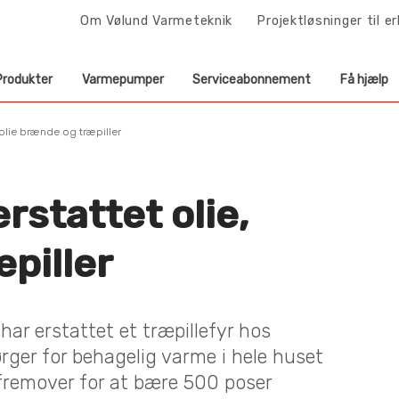
Om Vølund Varmeteknik
Projektløsninger til e
Produkter
Varmepumper
Serviceabonnement
Få hjælp
t olie brænde og træpiller
erstattet olie,
piller
ar erstattet et træpillefyr hos
rger for behagelig varme i hele huset
 fremover for at bære 500 poser