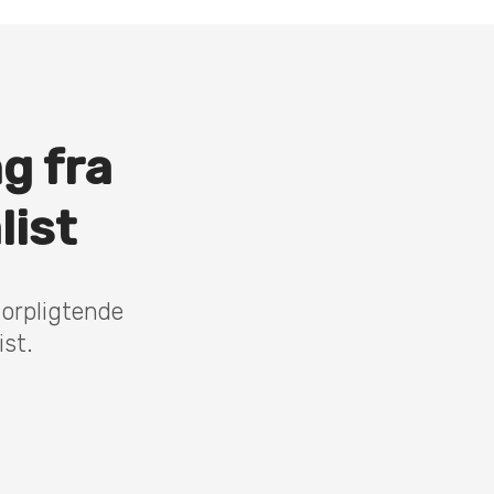
ng fra
list
forpligtende
ist.