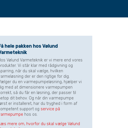
Få hele pakken hos Vølund
Varmeteknik
Hos Vølund Varmeteknik er vi mere end vores
produkter. Vi står klar med rådgivning og
sparring, når du skal vælge, hvilken
varmeløsning der er den rigtige for dig.
Vælger du en varmepumpeløsning, hjælper vi
dig med at dimensionere varmepumpen
orrekt, så du får en løsning, der passer til
netop dit behov. Og når din varmepumpe
ørst er installeret, har du tryghed i form af
kompetent support og
service på
varmepumpe
hos os.
Læs mere om, hvorfor du skal vælge Vølund