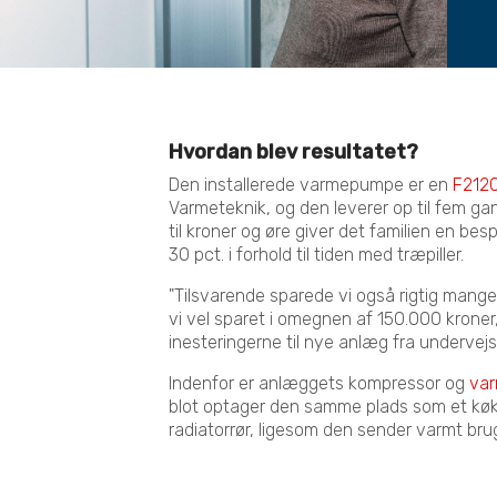
Hvordan blev resultatet?
Den installerede varmepumpe er en
F2120
Varmeteknik, og den leverer op til fem gan
til kroner og øre giver det familien en be
30 pct. i forhold til tiden med træpiller.
"Tilsvarende sparede vi også rigtig mange p
vi vel sparet i omegnen af 150.000 kroner
inesteringerne til nye anlæg fra undervejs,
Indenfor er anlæggets kompressor og
var
blot optager den samme plads som et køk
radiatorrør, ligesom den sender varmt br