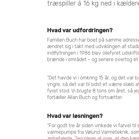
træspiller á 16 kg ned i kælde
Hvad var udfordringen?
Familien Buch har boet på samme adress
ændret sig i takt med udviklingen af stad
indflytningen i 1986 blev oliefyret udskif
brænde i området - og senere overtog et t
"Det havde vi i omkring 15 år, og det var bå
yngre, så det var til sidst et værre slæb
fyret stod. Vi brugte 8 tons om året, så 
fortæller Allan Buch og fortsætter:
Hvad var løsningen?
"For godt tre år siden vinkede vi farvel til
varmepumpe fra Vølund Varmeteknik, som 
anbefalede. Jeg plejer at sige, at den kører