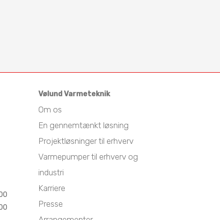
Vølund Varmeteknik
Om os
En gennemtænkt løsning
Projektløsninger til erhverv
Varmepumper til erhverv og
industri
Karriere
.00
Presse
.00
Arrangementer