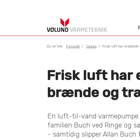
Du er her:
Forside
Cases
Frisk luft har erstatte
Frisk luft har 
brænde og træ
En luft-til-vand varmepumpe h
familien Buch ved Ringe og sø
- samtidig slipper Allan Buch