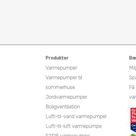
Produkter
Bæ
Varmepumper
Mil
Varmepumper til
Sp
sommerhuse
Få 
Jordvarmepumper
va
Boligventilation
Luft-til-vand varmepumper
Luft-til-luft varmepumpe
S2125 varmepumpe