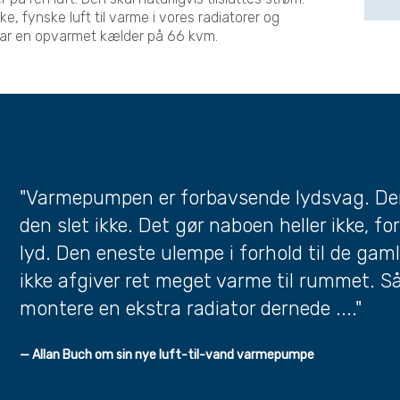
e, fynske luft til varme i vores radiatorer og
har en opvarmet kælder på 66 kvm.
"Varmepumpen er forbavsende lydsvag. Den 
den slet ikke. Det gør naboen heller ikke, 
lyd. Den eneste ulempe i forhold til de gam
ikke afgiver ret meget varme til rummet. Så 
montere en ekstra radiator dernede ...."
— Allan Buch om sin nye luft-til-vand varmepumpe