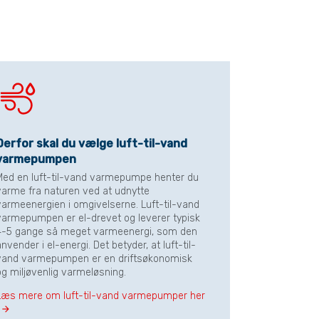
Derfor skal du vælge luft-til-vand
varmepumpen
Med en luft-til-vand varmepumpe henter du
varme fra naturen ved at udnytte
varmeenergien i omgivelserne. Luft-til-vand
varmepumpen er el-drevet og leverer typisk
4-5 gange så meget varmeenergi, som den
nvender i el-energi. Det betyder, at luft-til-
vand varmepumpen er en driftsøkonomisk
og miljøvenlig varmeløsning.
Læs mere om luft-til-vand varmepumper her