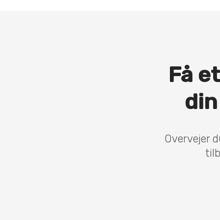
Få et
din
Overvejer d
til