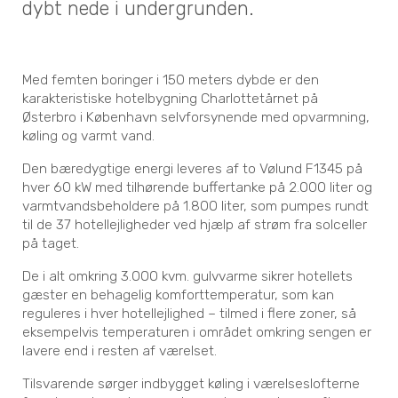
dybt nede i undergrunden.
Med femten boringer i 150 meters dybde er den
karakteristiske hotelbygning Charlottetårnet på
Østerbro i København selvforsynende med opvarmning,
køling og varmt vand.
Den bæredygtige energi leveres af to Vølund F1345 på
hver 60 kW med tilhørende buffertanke på 2.000 liter og
varmtvandsbeholdere på 1.800 liter, som pumpes rundt
til de 37 hotellejligheder ved hjælp af strøm fra solceller
på taget.
De i alt omkring 3.000 kvm. gulvvarme sikrer hotellets
gæster en behagelig komforttemperatur, som kan
reguleres i hver hotellejlighed – tilmed i flere zoner, så
eksempelvis temperaturen i området omkring sengen er
lavere end i resten af værelset.
Tilsvarende sørger indbygget køling i værelseslofterne