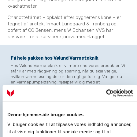
kvadratmeter.
Charlottetårnet – opkaldt efter bygherrens kone – er
tegnet af arkitektfirmaet Lundgaard & Tranberg og
opført af CG Jensen, mens W. Johansen VVS har
ansvaret for at servicere jordvarmeanlægget.
Få hele pakken hos Vølund Varmeteknik
Hos Vølund Varmeteknik er vi mere end vores produkter. Vi
står klar med rådgivning og sparring, når du skal vælge,
hvilken varmeløsning der er den rigtige for dig. Vælger du
en varmepumpeløsning, hjælper vi dig med at
dimensionere varmepumpen korrekt, så du får en løsning,
der passer til netop dit behov. Og når din varmepumpe
først er installeret, har du tryghed i form af kompetent
support og service hos os.
Læs mere om, hvorfor du skal vælge Vølund Varmeteknik
Denne hjemmeside bruger cookies
Vi bruger cookies til at tilpasse vores indhold og annoncer,
Hør mere om varmepumper til erhverv og industri
til at vise dig funktioner til sociale medier og til at