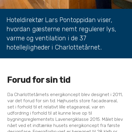
Hoteldirektør Lars Pontoppidan viser,
hvordan gæsterne nemt regulerer lys,
varme og ventilation i de 37
hotellejligheder i Charlottetårnet.
Forud for sin tid
Da Charlottetårnets energikoncept blev designet i 2011,
var det forud for sin tid. Højhusets store facadeareal,
set i forhold til et relativt lille etageareal, var en
udfordring i forhold til at kunne leve op til
bygningsreglementets Lavenergiklasse 2015. Målet blev
nået ved et indtænke husets energikoncept fra første
designfase. Energiforbruget er beregnet til 28 kWh pr.