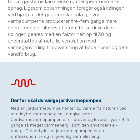
for, at gæsterne kan sænke rumtemperaturen efter
behag. Ligesom opvarmningen foregår også kølingen
ved hjælp af det geotermiske anlæg, hvor
varmepumperne producerer fire-fem gange mere
energi, end der tilføres af strøm for at drive dem.
Kølingen geares med en faktor helt op til 30 og
understøttes af naturlig ventilation med
varmegenvinding til opvarmning af både huset og dets
vandforbrug.
Derfor skal du vælge jordvarmepumpen
Med en jordvarmepumpe henter du varme fra naturen ved
at udnytte varmeenergien i omgivelserne.
Jordvarmevarmepumpen er el-drevet og leverer typisk 4-5
gange så meget varmeenergi, som den anvender i el-
energi. Det betyder, at jordvarmepumpen er en
driftsøkonomisk og miljøvenlig varmeløsning.