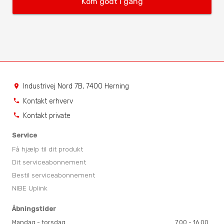
Kom godt i gang
Industrivej Nord 7B, 7400 Herning
location_on
Kontakt erhverv
phone
Kontakt private
phone
Service
Få hjælp til dit produkt
Dit serviceabonnement
Bestil serviceabonnement
NIBE Uplink
Åbningstider
Mandag - torsdag
7.00 - 16.00