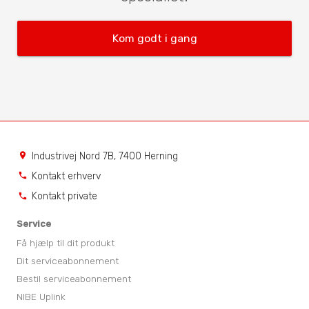
Kom godt i gang
Industrivej Nord 7B, 7400 Herning
location_on
Kontakt erhverv
phone
Kontakt private
phone
Service
Få hjælp til dit produkt
Dit serviceabonnement
Bestil serviceabonnement
NIBE Uplink