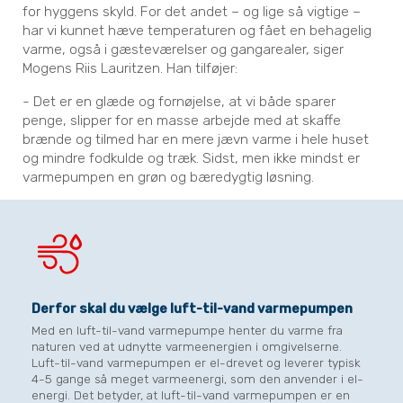
for hyggens skyld. For det andet – og lige så vigtige –
har vi kunnet hæve temperaturen og fået en behagelig
varme, også i gæsteværelser og gangarealer, siger
Mogens Riis Lauritzen. Han tilføjer:
- Det er en glæde og fornøjelse, at vi både sparer
penge, slipper for en masse arbejde med at skaffe
brænde og tilmed har en mere jævn varme i hele huset
og mindre fodkulde og træk. Sidst, men ikke mindst er
varmepumpen en grøn og bæredygtig løsning.
Derfor skal du vælge luft-til-vand varmepumpen
Med en luft-til-vand varmepumpe henter du varme fra
naturen ved at udnytte varmeenergien i omgivelserne.
Luft-til-vand varmepumpen er el-drevet og leverer typisk
4-5 gange så meget varmeenergi, som den anvender i el-
energi. Det betyder, at luft-til-vand varmepumpen er en