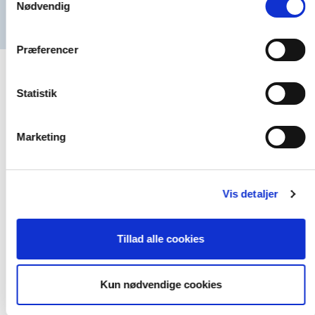
Nødvendig
Læs mere om, hvorfor du skal vælge Vølund Varmeteknik
Præferencer
Statistik
Marketing
Vis detaljer
Tillad alle cookies
Kun nødvendige cookies