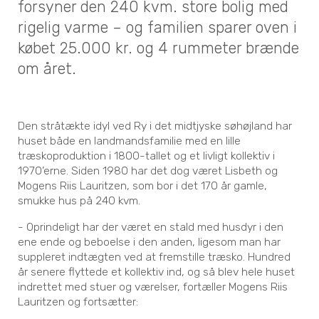
forsyner den 240 kvm. store bolig med
rigelig varme – og familien sparer oven i
købet 25.000 kr. og 4 rummeter brænde
om året.
Den stråtækte idyl ved Ry i det midtjyske søhøjland har
huset både en landmandsfamilie med en lille
træskoproduktion i 1800-tallet og et livligt kollektiv i
1970’erne. Siden 1980 har det dog været Lisbeth og
Mogens Riis Lauritzen, som bor i det 170 år gamle,
smukke hus på 240 kvm.
- Oprindeligt har der været en stald med husdyr i den
ene ende og beboelse i den anden, ligesom man har
suppleret indtægten ved at fremstille træsko. Hundred
år senere flyttede et kollektiv ind, og så blev hele huset
indrettet med stuer og værelser, fortæller Mogens Riis
Lauritzen og fortsætter: