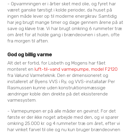
- Opvarmningen er i årtier sket med olie, og fyret har
været ganske tørstigt i kolde perioder, da huset på
ingen måde lever op til moderne energikrav. Samtidig
har jeg brugt mange timer og dage gennem årene på at
save og kløve træ. Vi har brugt omkring 6 rummeter træ
om året for at holde gang i brændeovnen i stuen, ofte
fra morgen til aften.
God og billig varme
Alt det er fortid, for Lisbeth og Mogens har fået
monteret en
luft-til-vand varmepumpe, model F2120
fra Vølund Varmeteknik. Den er dimensioneret og
installeret af Byens VVS i Ry, og VVS-installatør Per
Rasmussen kunne uden konstruktionsmæssige
ændringer koble den direkte på det eksisterende
varmesystem.
- Varmepumpen er på alle måder en gevinst. For det
første er der ikke noget arbejde med den, og vi sparer
omkring 25.000 kr. og 4 rummeter træ om året, efter vi
har vinket farvel til olie og nu kun bruger brændeovnen