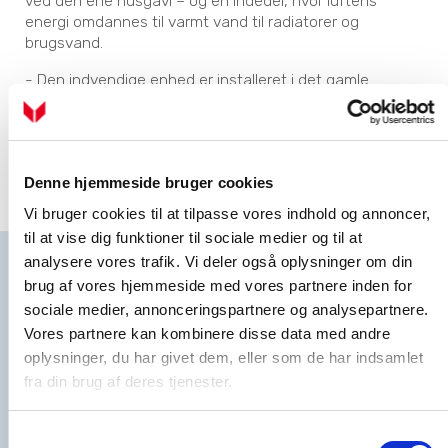
ved den ene husgavl – og en indedel, hvor luftens
energi omdannes til varmt vand til radiatorer og
brugsvand.
- Den indvendige enhed er installeret i det gamle
fyrrum, hvor oliefyret og olietanken fyldte temmelig
meget. Det lugtede heller ikke så godt. Nu er indeklimaet
til gengæld behageligt, og mit lille værksted kan brede
sig. Det er næsten som at have fået et ekstra rum, og
Denne hjemmeside bruger cookies
her hygger jeg mig med børnebørnene og vores små
byggeprojekter, siger Mogens Riis Lauritzen med et smil.
Vi bruger cookies til at tilpasse vores indhold og annoncer,
til at vise dig funktioner til sociale medier og til at
analysere vores trafik. Vi deler også oplysninger om din
Få hele pakken hos Vølund Varmeteknik
brug af vores hjemmeside med vores partnere inden for
Hos Vølund Varmeteknik er vi mere end vores produkter. Vi
sociale medier, annonceringspartnere og analysepartnere.
står klar med rådgivning og sparring, når du skal vælge,
Vores partnere kan kombinere disse data med andre
hvilken varmeløsning der er den rigtige for dig. Vælger du
en varmepumpeløsning, hjælper vi dig med at
oplysninger, du har givet dem, eller som de har indsamlet
dimensionere varmepumpen korrekt, så du får en løsning,
fra din brug af deres tjenester.
der passer til netop dit behov. Og når din varmepumpe
først er installeret, har du tryghed i form af kompetent
support og service hos os.
Samtykkevalg