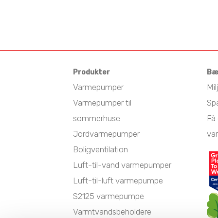
Produkter
Bæ
Varmepumper
Mil
Varmepumper til
Sp
sommerhuse
Få 
Jordvarmepumper
va
Boligventilation
Luft-til-vand varmepumper
Luft-til-luft varmepumpe
S2125 varmepumpe
Varmtvandsbeholdere