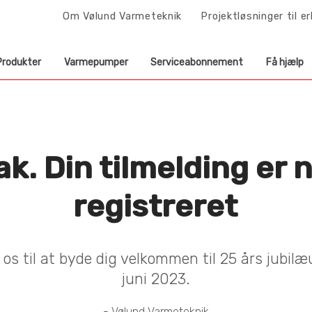
Om Vølund Varmeteknik
Projektløsninger til e
Produkter
Varmepumper
Serviceabonnement
Få hjælp
ak. Din tilmelding er 
registreret
 os til at byde dig velkommen til 25 års jubil
juni 2023.
- Vølund Varmeteknik