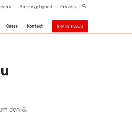
search
rhverv
Bæredygtighed
Erhverv
Cases
Kontakt
GRATIS TILBUD
nu
æum den 8.