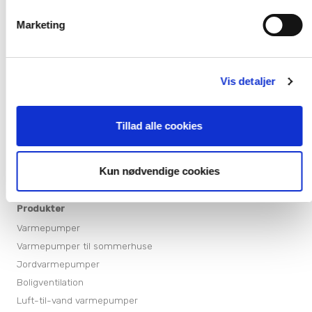
Karriere
Presse
Marketing
Arrangementer
Billedbank
Sitemap
Vis detaljer
Persondatapolitik
Cookiepolitik
Tillad alle cookies
Kun nødvendige cookies
Produkter
Varmepumper
Varmepumper til sommerhuse
Jordvarmepumper
Boligventilation
Luft-til-vand varmepumper