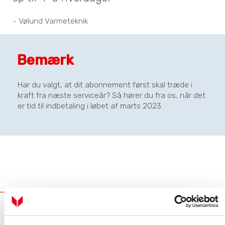
- Vølund Varmeteknik
Bemærk
Har du valgt, at dit abonnement først skal træde i
kraft fra næste serviceår? Så hører du fra os, når det
er tid til indbetaling i løbet af marts 2023.
Industrivej Nord 7B, 7400 Herning
location_on