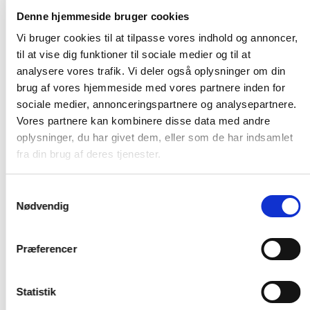
Kontakt erhverv
phone
Denne hjemmeside bruger cookies
Kontakt private
phone
Vi bruger cookies til at tilpasse vores indhold og annoncer,
til at vise dig funktioner til sociale medier og til at
Service
analysere vores trafik. Vi deler også oplysninger om din
Få hjælp til dit produkt
brug af vores hjemmeside med vores partnere inden for
Dit serviceabonnement
sociale medier, annonceringspartnere og analysepartnere.
Bestil serviceabonnement
Vores partnere kan kombinere disse data med andre
NIBE Uplink
oplysninger, du har givet dem, eller som de har indsamlet
fra din brug af deres tjenester.
Åbningstider
Mandag - torsdag
7.00 - 16.00
Samtykkevalg
Fredag
7.00 - 15.00
Nødvendig
Vølund Varmeteknik
Om os
Præferencer
En gennemtænkt løsning
Projektløsninger til erhverv
Statistik
Varmepumper til erhverv og industri