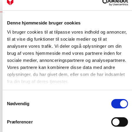
Denne hjemmeside bruger cookies
Industrivej Nord 7B, 7400 Herning
location_on
Vi bruger cookies til at tilpasse vores indhold og annoncer,
Kontakt erhverv
phone
til at vise dig funktioner til sociale medier og til at
Kontakt private
phone
analysere vores trafik. Vi deler også oplysninger om din
brug af vores hjemmeside med vores partnere inden for
Service
sociale medier, annonceringspartnere og analysepartnere.
Få hjælp til dit produkt
Vores partnere kan kombinere disse data med andre
Dit serviceabonnement
oplysninger, du har givet dem, eller som de har indsamlet
Bestil serviceabonnement
fra din brug af deres tjenester.
NIBE Uplink
Samtykkevalg
Åbningstider
Nødvendig
Mandag - torsdag
7.00 - 16.00
Fredag
7.00 - 15.00
Præferencer
Vølund Varmeteknik