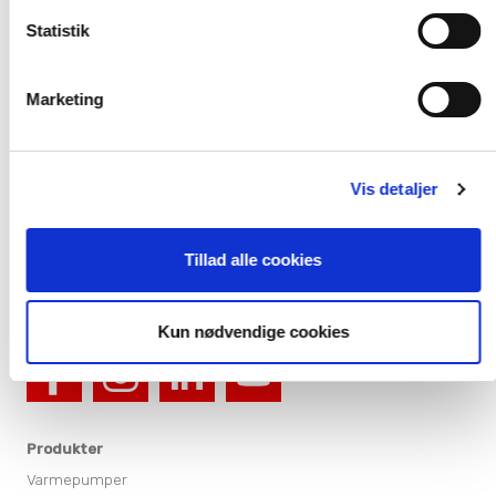
Om os
Statistik
En gennemtænkt løsning
Projektløsninger til erhverv
Varmepumper til erhverv og industri
Marketing
Karriere
Presse
Arrangementer
Vis detaljer
Billedbank
Sitemap
Tillad alle cookies
Persondatapolitik
Cookiepolitik
Kun nødvendige cookies
Produkter
Varmepumper