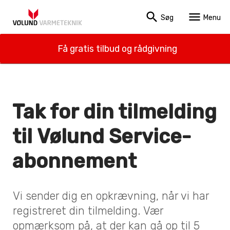
search
menu
Søg
Menu
Få gratis tilbud og rådgivning
Tak for din tilmelding
til Vølund Service­
abonnement
Vi sender dig en opkrævning, når vi har
registreret din tilmelding. Vær
opmærksom på, at der kan gå op til 5