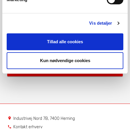
specialist
Vis detaljer
Overvejer du et produkt fra Vølund
Varmeteknik? Få et uforpligtende tilbud.
Tillad alle cookies
Eller få besøg af din lokale Vølund-
specialist.
Kun nødvendige cookies
Kom godt i gang
Industrivej Nord 7B, 7400 Herning
location_on
Kontakt erhverv
phone