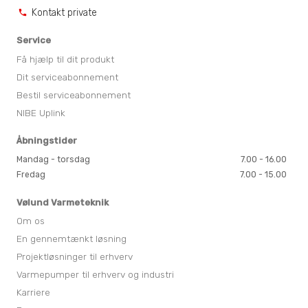
Kontakt private
phone
Service
Få hjælp til dit produkt
Dit serviceabonnement
Bestil serviceabonnement
NIBE Uplink
Åbningstider
Mandag - torsdag
7.00 - 16.00
Fredag
7.00 - 15.00
Vølund Varmeteknik
Om os
En gennemtænkt løsning
Projektløsninger til erhverv
Varmepumper til erhverv og industri
Karriere