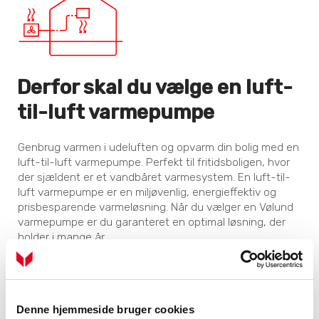
Derfor skal du vælge en luft-
til-luft varmepumpe
Genbrug varmen i udeluften og opvarm din bolig med en
luft-til-luft varmepumpe. Perfekt til fritidsboligen, hvor
der sjældent er et vandbåret varmesystem. En luft-til-
luft varmepumpe er en miljøvenlig, energieffektiv og
prisbesparende varmeløsning. Når du vælger en Vølund
varmepumpe er du garanteret en optimal løsning, der
holder i mange år.
Vil du vide mere om fordelene ved luft-til-luft
varmepumper?
Læs mere her:
Hvorfor vælge en luft-til-luft
Denne hjemmeside bruger cookies