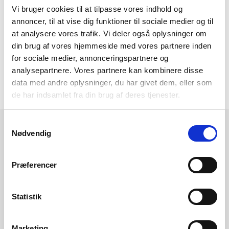
varmepumpe
Vi bruger cookies til at tilpasse vores indhold og
Er du i tvivl om hvilken type varmepumpe du skal
annoncer, til at vise dig funktioner til sociale medier og til
vælge?
at analysere vores trafik. Vi deler også oplysninger om
din brug af vores hjemmeside med vores partnere inden
Så brug 5 minutter på at forstå dine muligheder her i
for sociale medier, annonceringspartnere og
vores
varmepumpe guide
analysepartnere. Vores partnere kan kombinere disse
data med andre oplysninger, du har givet dem, eller som
de har indsamlet fra din brug af deres tjenester.
Samtykkevalg
Nødvendig
Få et tilbud eller
Præferencer
rådgivning fra din
Statistik
lokale Vølund-
Marketing