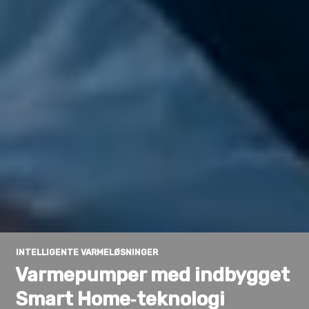
INTELLIGENTE VARMELØSNINGER
Varmepumper med indbygget
Smart Home‑teknologi