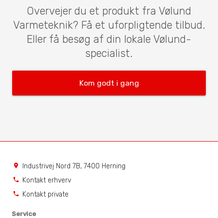
Overvejer du et produkt fra Vølund
Varmeteknik? Få et uforpligtende tilbud.
Eller få besøg af din lokale Vølund-
specialist.
Kom godt i gang
Industrivej Nord 7B, 7400 Herning
location_on
Kontakt erhverv
phone
Kontakt private
phone
Service