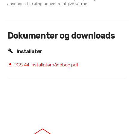
anvendes til køling udover at afgive varme.
Dokumenter og downloads
Installatør
PCS 44 Installatørhåndbog.pdf
file_download