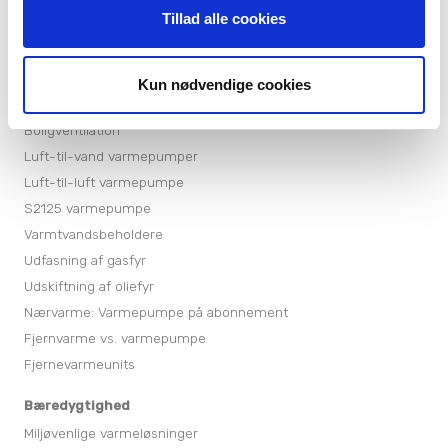
Tillad alle cookies
Produkter
Varmepumper
Varmepumper til sommerhuse
Kun nødvendige cookies
Jordvarmepumper
Boligventilation
Luft-til-vand varmepumper
Luft-til-luft varmepumpe
S2125 varmepumpe
Varmtvandsbeholdere
Udfasning af gasfyr
Udskiftning af oliefyr
Nærvarme: Varmepumpe på abonnement
Fjernvarme vs. varmepumpe
Fjernevarmeunits
Bæredygtighed
Miljøvenlige varmeløsninger