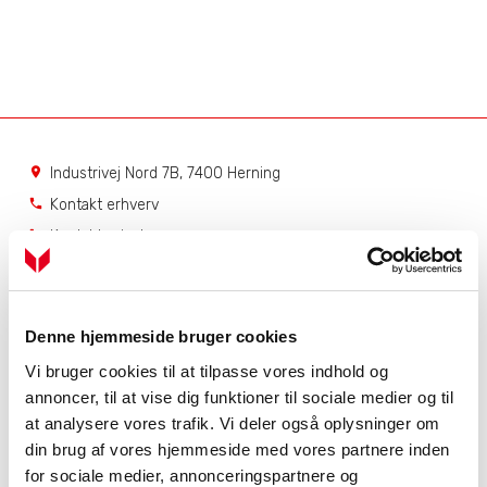
Industrivej Nord 7B, 7400 Herning
location_on
Kontakt erhverv
phone
Kontakt private
phone
Service
Få hjælp til dit produkt
Denne hjemmeside bruger cookies
Dit serviceabonnement
Bestil serviceabonnement
Vi bruger cookies til at tilpasse vores indhold og
NIBE Uplink
annoncer, til at vise dig funktioner til sociale medier og til
at analysere vores trafik. Vi deler også oplysninger om
Åbningstider
din brug af vores hjemmeside med vores partnere inden
Mandag - torsdag
7.00 - 16.00
for sociale medier, annonceringspartnere og